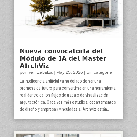
𝗡𝘂𝗲𝘃𝗮 𝗰𝗼𝗻𝘃𝗼𝗰𝗮𝘁𝗼𝗿𝗶𝗮 𝗱𝗲𝗹
𝗠𝗼́𝗱𝘂𝗹𝗼 𝗱𝗲 𝗜𝗔 𝗱𝗲𝗹 𝗠𝗮́𝘀𝘁𝗲𝗿
𝗔𝗜𝗿𝗰𝗵𝗩𝗶𝘇
por
Ivan Zabalza
|
May 25, 2026
|
Sin categoría
La inteligencia artificial ya ha dejado de ser una
promesa de futuro para convertirse en una herramienta
real dentro de los flujos de trabajo de visualización
arquitectónica. Cada vez más estudios, departamentos
de diseño y empresas vinculadas al ArchViz están...