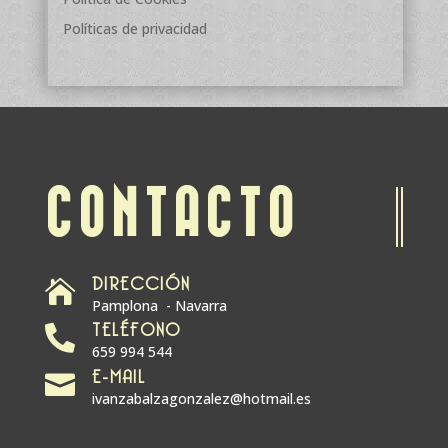
Políticas de privacidad
CONTACTO
DIRECCIÓN

Pamplona - Navarra
TELÉFONO

659 994 544
E-MAIL

ivanzabalzagonzalez@hotmail.es