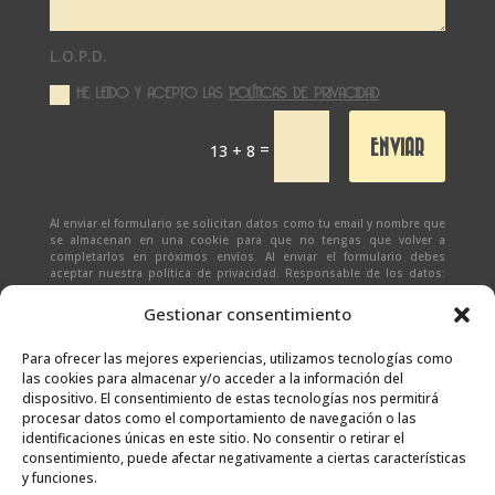
L.O.P.D.
HE LEIDO Y ACEPTO LAS
POLÍTICAS DE PRIVACIDAD
ENVIAR
=
13 + 8
Al enviar el formulario se solicitan datos como tu email y nombre que
se almacenan en una cookie para que no tengas que volver a
completarlos en próximos envíos. Al enviar el formulario debes
aceptar nuestra política de privacidad. Responsable de los datos:
Ivan Zabalza | Finalidad: responder a solicitudes del formulario |
Legitimación: Tu consentimiento expreso | Destinatario:
SEÑAPAULA
Gestionar consentimiento
SL
(datos almacenados sólo en cliente email) | Derechos: Tienes
derecho al acceso, rectificación, supresión, limitación, portabilidad
y olvido de tus datos.
Para ofrecer las mejores experiencias, utilizamos tecnologías como
las cookies para almacenar y/o acceder a la información del
dispositivo. El consentimiento de estas tecnologías nos permitirá
procesar datos como el comportamiento de navegación o las
identificaciones únicas en este sitio. No consentir o retirar el
consentimiento, puede afectar negativamente a ciertas características
y funciones.