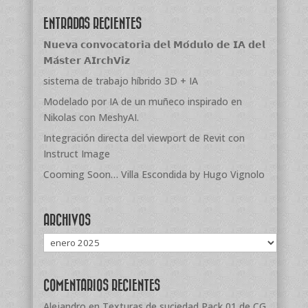
ENTRADAS RECIENTES
𝗡𝘂𝗲𝘃𝗮 𝗰𝗼𝗻𝘃𝗼𝗰𝗮𝘁𝗼𝗿𝗶𝗮 𝗱𝗲𝗹 𝗠𝗼́𝗱𝘂𝗹𝗼 𝗱𝗲 𝗜𝗔 𝗱𝗲𝗹
𝗠𝗮́𝘀𝘁𝗲𝗿 𝗔𝗜𝗿𝗰𝗵𝗩𝗶𝘇
sistema de trabajo híbrido 3D + IA
Modelado por IA de un muñeco inspirado en
Nikolas con MeshyAI.
Integración directa del viewport de Revit con
Instruct Image
Cooming Soon… Villa Escondida by Hugo Vignolo
ARCHIVOS
Archivos
COMENTARIOS RECIENTES
Alejandro
en
Texturas de suciedad Pack 01 de CG