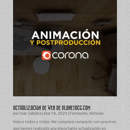
ACTUALIZACIÓN DE WEB DE PLANETACG.COM
por
Ivan Zabalza
|
Ene 16, 2025
|
Formación
,
Noticias
Hola a todos y todas. Me complace compartir con vosotros
que hemos realizado una importante actualización en