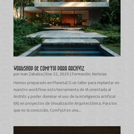
WORKSHOP DE COMFYUI PARA ARCHVIZ
por
Ivan Zabalza
|
Ene 22, 2025
|
Formación
,
Noticias
Hemos preparado en PlanetaCG un taller para implantar en
nuestro workflow esta herramienta de IA orientada al
ArchViz y poder dominar el uso de la inteligencia artificial
(IA) en proyectos de Visualización Arquitectónica. Para los
que no la conozcáis, ComfyUI es una...