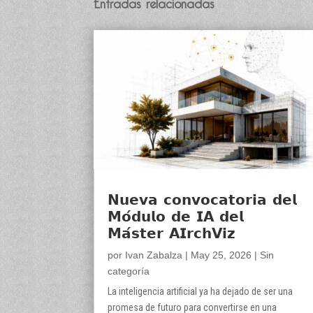
Entradas relacionadas
𝗡𝘂𝗲𝘃𝗮 𝗰𝗼𝗻𝘃𝗼𝗰𝗮𝘁𝗼𝗿𝗶𝗮 𝗱𝗲𝗹
𝗠𝗼́𝗱𝘂𝗹𝗼 𝗱𝗲 𝗜𝗔 𝗱𝗲𝗹
𝗠𝗮́𝘀𝘁𝗲𝗿 𝗔𝗜𝗿𝗰𝗵𝗩𝗶𝘇
por
Ivan Zabalza
|
May 25, 2026
|
Sin
categoría
La inteligencia artificial ya ha dejado de ser una
promesa de futuro para convertirse en una