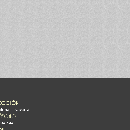
ECCIÓN
lona - Navarra
ÉFONO
994 544
AIL