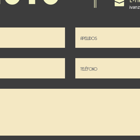

ivan