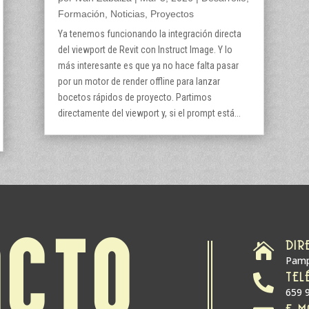
Formación
,
Noticias
,
Proyectos
Ya tenemos funcionando la integración directa
del viewport de Revit con Instruct Image. Y lo
más interesante es que ya no hace falta pasar
por un motor de render offline para lanzar
bocetos rápidos de proyecto. Partimos
directamente del viewport y, si el prompt está...
DIR
ACTO

Pamp
TEL

659 
E-M