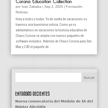
Corona Education Collection
por
Ivan Zabalza
|
Sep 2, 2025
|
Formación
,
Noticias
Hola a todos y todas. Ya de vuelta de vacaciones os
traemos una buenísima noticia. Como ya os
adelantamos en vacaciones la licencia educativa de
Chaos Corona se amplia con nuevos paquetes de
software incluidos. Además de Chaos Corona para 3ds
Max y C4D el paquete de...
ENTRADAS RECIENTES
𝗡𝘂𝗲𝘃𝗮 𝗰𝗼𝗻𝘃𝗼𝗰𝗮𝘁𝗼𝗿𝗶𝗮 𝗱𝗲𝗹 𝗠𝗼́𝗱𝘂𝗹𝗼 𝗱𝗲 𝗜𝗔 𝗱𝗲𝗹
𝗠𝗮́𝘀𝘁𝗲𝗿 𝗔𝗜𝗿𝗰𝗵𝗩𝗶𝘇