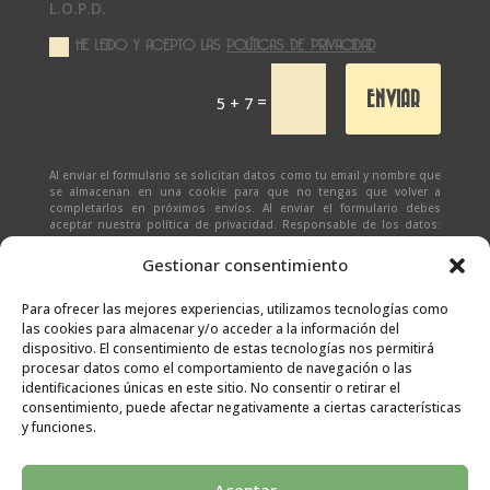
L.O.P.D.
HE LEIDO Y ACEPTO LAS
POLÍTICAS DE PRIVACIDAD
ENVIAR
=
5 + 7
Al enviar el formulario se solicitan datos como tu email y nombre que
se almacenan en una cookie para que no tengas que volver a
completarlos en próximos envíos. Al enviar el formulario debes
aceptar nuestra política de privacidad. Responsable de los datos:
Ivan Zabalza | Finalidad: responder a solicitudes del formulario |
Legitimación: Tu consentimiento expreso | Destinatario:
SEÑAPAULA
Gestionar consentimiento
SL
(datos almacenados sólo en cliente email) | Derechos: Tienes
derecho al acceso, rectificación, supresión, limitación, portabilidad
y olvido de tus datos.
Para ofrecer las mejores experiencias, utilizamos tecnologías como
las cookies para almacenar y/o acceder a la información del
dispositivo. El consentimiento de estas tecnologías nos permitirá
procesar datos como el comportamiento de navegación o las
identificaciones únicas en este sitio. No consentir o retirar el
consentimiento, puede afectar negativamente a ciertas características
y funciones.
Aceptar