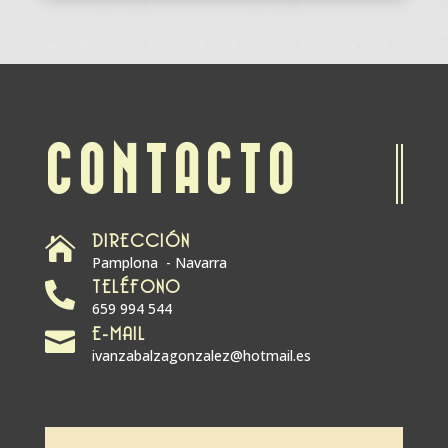
CONTACTO
DIRECCIÓN

Pamplona - Navarra
TELÉFONO

659 994 544
E-MAIL

ivanzabalzagonzalez@hotmail.es