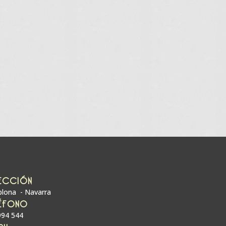
ECCIÓN
lona - Navarra
ÉFONO
994 544
AIL