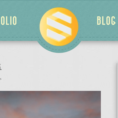
OLIO
BLOG
.
s