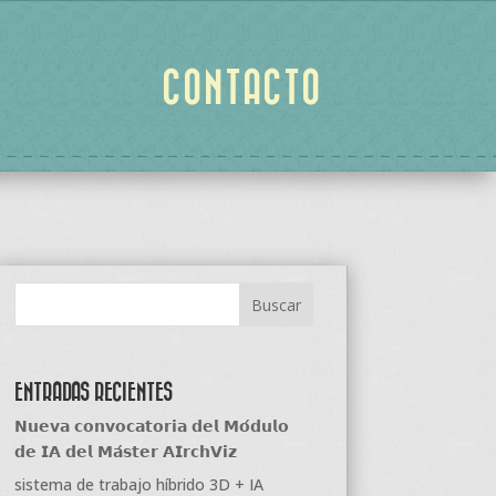
CONTACTO
ENTRADAS RECIENTES
𝗡𝘂𝗲𝘃𝗮 𝗰𝗼𝗻𝘃𝗼𝗰𝗮𝘁𝗼𝗿𝗶𝗮 𝗱𝗲𝗹 𝗠𝗼́𝗱𝘂𝗹𝗼
𝗱𝗲 𝗜𝗔 𝗱𝗲𝗹 𝗠𝗮́𝘀𝘁𝗲𝗿 𝗔𝗜𝗿𝗰𝗵𝗩𝗶𝘇
sistema de trabajo híbrido 3D + IA