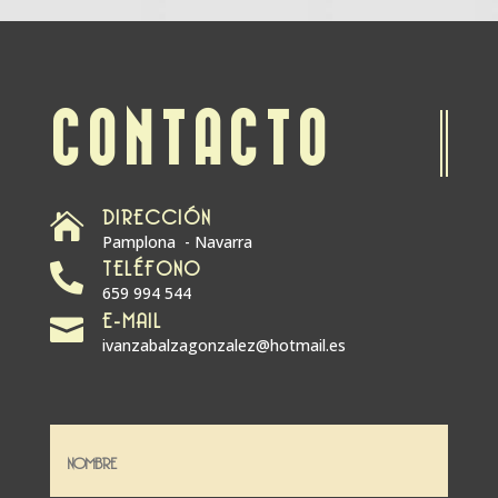
CONTACTO
DIRECCIÓN

Pamplona - Navarra
TELÉFONO

659 994 544
E-MAIL

ivanzabalzagonzalez@hotmail.es