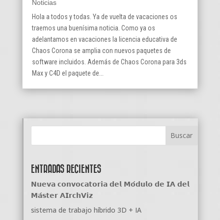
Noticias
Hola a todos y todas. Ya de vuelta de vacaciones os
traemos una buenísima noticia. Como ya os
adelantamos en vacaciones la licencia educativa de
Chaos Corona se amplia con nuevos paquetes de
software incluidos. Además de Chaos Corona para 3ds
Max y C4D el paquete de...
ENTRADAS RECIENTES
𝗡𝘂𝗲𝘃𝗮 𝗰𝗼𝗻𝘃𝗼𝗰𝗮𝘁𝗼𝗿𝗶𝗮 𝗱𝗲𝗹 𝗠𝗼́𝗱𝘂𝗹𝗼 𝗱𝗲 𝗜𝗔 𝗱𝗲𝗹
𝗠𝗮́𝘀𝘁𝗲𝗿 𝗔𝗜𝗿𝗰𝗵𝗩𝗶𝘇
sistema de trabajo híbrido 3D + IA