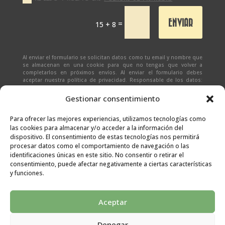
ENVIAR
=
15 + 8
Al enviar el formulario se solicitan datos como tu email y nombre que
se almacenan en una cookie para que no tengas que volver a
completarlos en próximos envíos. Al enviar el formulario debes
aceptar nuestra política de privacidad. Responsable de los datos:
Ivan Zabalza | Finalidad: responder a solicitudes del formulario |
Legitimación: Tu consentimiento expreso | Destinatario:
SEÑAPAULA
Gestionar consentimiento
SL
(datos almacenados sólo en cliente email) | Derechos: Tienes
derecho al acceso, rectificación, supresión, limitación, portabilidad
y olvido de tus datos.
Para ofrecer las mejores experiencias, utilizamos tecnologías como
las cookies para almacenar y/o acceder a la información del
dispositivo. El consentimiento de estas tecnologías nos permitirá
procesar datos como el comportamiento de navegación o las
identificaciones únicas en este sitio. No consentir o retirar el
consentimiento, puede afectar negativamente a ciertas características
y funciones.
Aceptar
Denegar