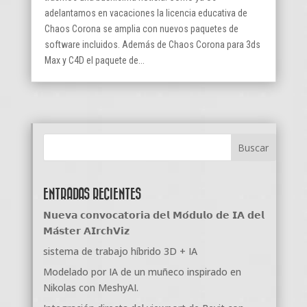
adelantamos en vacaciones la licencia educativa de
Chaos Corona se amplia con nuevos paquetes de
software incluidos. Además de Chaos Corona para 3ds
Max y C4D el paquete de...
ENTRADAS RECIENTES
𝗡𝘂𝗲𝘃𝗮 𝗰𝗼𝗻𝘃𝗼𝗰𝗮𝘁𝗼𝗿𝗶𝗮 𝗱𝗲𝗹 𝗠𝗼́𝗱𝘂𝗹𝗼 𝗱𝗲 𝗜𝗔 𝗱𝗲𝗹
𝗠𝗮́𝘀𝘁𝗲𝗿 𝗔𝗜𝗿𝗰𝗵𝗩𝗶𝘇
sistema de trabajo híbrido 3D + IA
Modelado por IA de un muñeco inspirado en
Nikolas con MeshyAI.