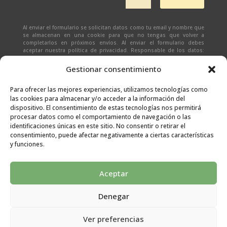
Al enviar el formulario se solicitan datos como tu email y nombre que
se almacenan en una cookie para que no tengas que volver a
completarlos en próximos envíos. Al enviar el formulario debes
aceptar nuestra política de privacidad. Responsable de los datos:
Ivan Zabalza | Finalidad: responder a solicitudes del formulario |
Legitimación: Tu consentimiento expreso | Destinatario:
SEÑAPAULA
Gestionar consentimiento
SL
(datos almacenados sólo en cliente email) | Derechos: Tienes
derecho al acceso, rectificación, supresión, limitación, portabilidad
y olvido de tus datos.
Para ofrecer las mejores experiencias, utilizamos tecnologías como
las cookies para almacenar y/o acceder a la información del
dispositivo. El consentimiento de estas tecnologías nos permitirá
procesar datos como el comportamiento de navegación o las
identificaciones únicas en este sitio. No consentir o retirar el
consentimiento, puede afectar negativamente a ciertas características
y funciones.
Aceptar
Denegar
Aviso legal
|
Condiciones generales
|
Políticas de
Ver preferencias
privacidad
|
Cookies