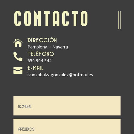
CONTACTO
DIRECCIÓN

Pamplona - Navarra
TELÉFONO

659 994 544
E-MAIL

ivanzabalzagonzalez@hotmail.es