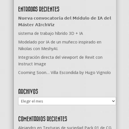
ENTRADAS RECIENTES
𝗡𝘂𝗲𝘃𝗮 𝗰𝗼𝗻𝘃𝗼𝗰𝗮𝘁𝗼𝗿𝗶𝗮 𝗱𝗲𝗹 𝗠𝗼́𝗱𝘂𝗹𝗼 𝗱𝗲 𝗜𝗔 𝗱𝗲𝗹
𝗠𝗮́𝘀𝘁𝗲𝗿 𝗔𝗜𝗿𝗰𝗵𝗩𝗶𝘇
sistema de trabajo híbrido 3D + IA
Modelado por IA de un muñeco inspirado en
Nikolas con MeshyAI.
Integración directa del viewport de Revit con
Instruct Image
Cooming Soon… Villa Escondida by Hugo Vignolo
ARCHIVOS
Archivos
COMENTARIOS RECIENTES
Alejandro
en
Texturas de suciedad Pack 01 de CG