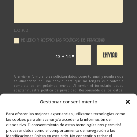
L.O.P.D.
HE LEIDO Y ACEPTO LAS
POLÍTICAS DE PRIVACIDAD
ENVIAR
=
13 + 14
Al enviar el formulario se solicitan datos como tu email y nombre que
se almacenan en una cookie para que no tengas que volver a
completarlos en próximos envíos. Al enviar el formulario debes
aceptar nuestra política de privacidad. Responsable de los datos:
Ivan Zabalza | Finalidad: responder a solicitudes del formulario |
Legitimación: Tu consentimiento expreso | Destinatario:
SEÑAPAULA
Gestionar consentimiento
SL
(datos almacenados sólo en cliente email) | Derechos: Tienes
derecho al acceso, rectificación, supresión, limitación, portabilidad
y olvido de tus datos.
Para ofrecer las mejores experiencias, utilizamos tecnologías como
las cookies para almacenar y/o acceder a la información del
dispositivo. El consentimiento de estas tecnologías nos permitirá
procesar datos como el comportamiento de navegación o las
identificaciones únicas en este sitio. No consentir o retirar el