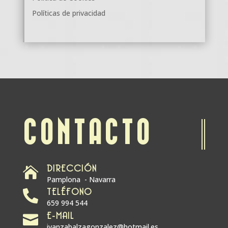
Políticas de privacidad
CONTACTO
DIRECCIÓN

Pamplona - Navarra
TELÉFONO

659 994 544
E-MAIL

ivanzabalzagonzalez@hotmail.es