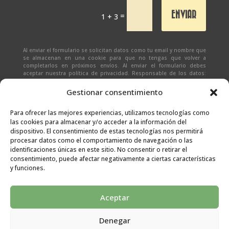
ENVIAR
=
1 + 3
Al enviar el formulario se solicitan datos como tu email y nombre que
se almacenan en una cookie para que no tengas que volver a
completarlos en próximos envíos. Al enviar el formulario debes
aceptar nuestra política de privacidad. Responsable de los datos:
Ivan Zabalza | Finalidad: responder a solicitudes del formulario |
Legitimación: Tu consentimiento expreso | Destinatario:
SEÑAPAULA
Gestionar consentimiento
SL
(datos almacenados sólo en cliente email) | Derechos: Tienes
derecho al acceso, rectificación, supresión, limitación, portabilidad
y olvido de tus datos.
Para ofrecer las mejores experiencias, utilizamos tecnologías como
las cookies para almacenar y/o acceder a la información del
dispositivo. El consentimiento de estas tecnologías nos permitirá
procesar datos como el comportamiento de navegación o las
identificaciones únicas en este sitio. No consentir o retirar el
consentimiento, puede afectar negativamente a ciertas características
y funciones.
Aceptar
Denegar