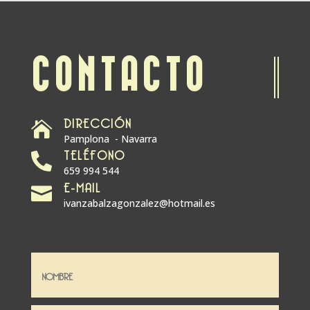
CONTACTO
DIRECCIÓN

Pamplona - Navarra
TELÉFONO

659 994 544
E-MAIL

ivanzabalzagonzalez@hotmail.es