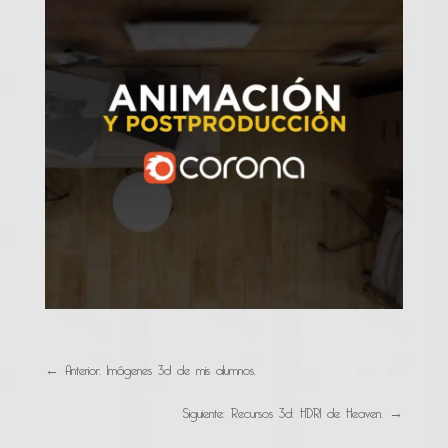
←
Anterior: Imágenes 3d de mis alumnos.
Siguiente: Recursos 3d: HDRI de Heaven.
→