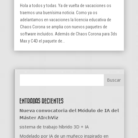
Hola a todos y todas. Ya de vuelta de vacaciones os
traemos una buenísima noticia. Como ya os
adelantamos en vacaciones la licencia educativa de
Chaos Corona se amplia con nuevos paquetes de
software incluidos. Además de Chaos Corona para 3ds
Max y C4D el paquete de...
ENTRADAS RECIENTES
𝗡𝘂𝗲𝘃𝗮 𝗰𝗼𝗻𝘃𝗼𝗰𝗮𝘁𝗼𝗿𝗶𝗮 𝗱𝗲𝗹 𝗠𝗼́𝗱𝘂𝗹𝗼 𝗱𝗲 𝗜𝗔 𝗱𝗲𝗹
𝗠𝗮́𝘀𝘁𝗲𝗿 𝗔𝗜𝗿𝗰𝗵𝗩𝗶𝘇
sistema de trabajo híbrido 3D + IA
Modelado por IA de un muñeco inspirado en