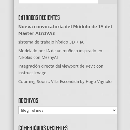
ENTRADAS RECIENTES
𝗡𝘂𝗲𝘃𝗮 𝗰𝗼𝗻𝘃𝗼𝗰𝗮𝘁𝗼𝗿𝗶𝗮 𝗱𝗲𝗹 𝗠𝗼́𝗱𝘂𝗹𝗼 𝗱𝗲 𝗜𝗔 𝗱𝗲𝗹
𝗠𝗮́𝘀𝘁𝗲𝗿 𝗔𝗜𝗿𝗰𝗵𝗩𝗶𝘇
sistema de trabajo híbrido 3D + IA
Modelado por IA de un muñeco inspirado en
Nikolas con MeshyAI.
Integración directa del viewport de Revit con
Instruct Image
Cooming Soon… Villa Escondida by Hugo Vignolo
ARCHIVOS
Archivos
COMENTARIOS RECIENTES