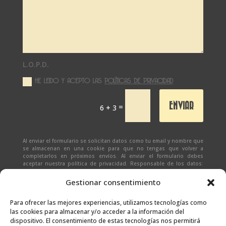
L.O.P.D.
HE LEIDO Y ACEPTO LAS
POLÍTICAS DE PRIVACIDAD
ENVIAR
=
6 + 3
Al enviar el formulario se solicitan datos como tu email y nombre que
se almacenan en una cookie para que no tengas que volver a
completarlos en próximos envíos. Al enviar el formulario debes
aceptar nuestra política de privacidad. Responsable de los datos:
Ivan Zabalza | Finalidad: responder a solicitudes del formulario |
Legitimación: Tu consentimiento expreso | Destinatario:
SEÑAPAULA
Gestionar consentimiento
SL
(datos almacenados sólo en cliente email) | Derechos: Tienes
derecho al acceso, rectificación, supresión, limitación, portabilidad
y olvido de tus datos.
Para ofrecer las mejores experiencias, utilizamos tecnologías como
las cookies para almacenar y/o acceder a la información del
dispositivo. El consentimiento de estas tecnologías nos permitirá