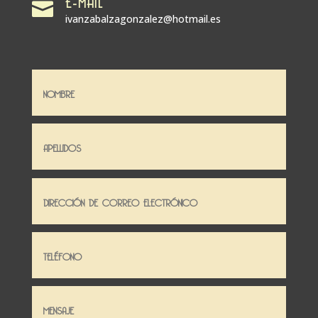
E-MAIL

ivanzabalzagonzalez@hotmail.es