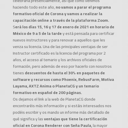
celebrarla presencialmente, así que como venimos
haciendo todo este año,
no vamos a parar el programa
formativo oficial de Corona y vamos a realizar la
capacitación online a través de la plataforma Zoom.
S
erá los días 15, 16 y 17 de enero de 2021 en horario de
México de 9 a 5 de la tarde
y está pensada para certificar
nuevos instructores y para renovar a aquellos que les
venza su licencia. Una de las principales ventajas de ser
Instructor certificado es la licencia del programa por 2
años, el acceso al temario y los archivos oficiales de
formación, pero además de eso por hacerlo con nosotros
tienes
descuentos de hasta el 30% en paquetes de
software y recursos como Phoenix, RebusFarm, Motiva
Layama, AXTZ Anima o PlanetaCG y un temario
formativo en español de 200 páginas.
Os dejamos el link a la web de PlanetaCG donde
encontraréis más información y si estáis interesados nos
podéis escribir y os mando un informe más detallado de
qué significa y las
ventajas que tiene la certificación
oficial en Corona Renderer con Seña Paula,
la mayor