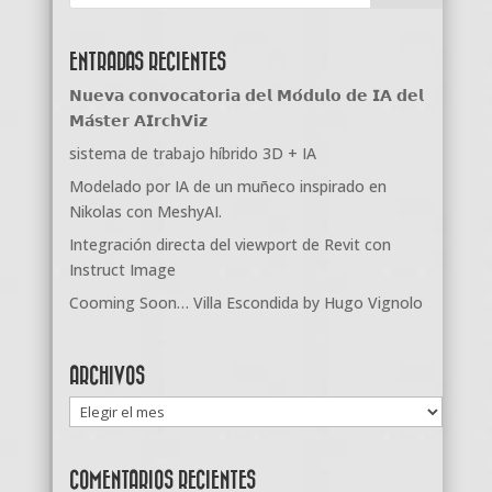
ENTRADAS RECIENTES
𝗡𝘂𝗲𝘃𝗮 𝗰𝗼𝗻𝘃𝗼𝗰𝗮𝘁𝗼𝗿𝗶𝗮 𝗱𝗲𝗹 𝗠𝗼́𝗱𝘂𝗹𝗼 𝗱𝗲 𝗜𝗔 𝗱𝗲𝗹
𝗠𝗮́𝘀𝘁𝗲𝗿 𝗔𝗜𝗿𝗰𝗵𝗩𝗶𝘇
sistema de trabajo híbrido 3D + IA
Modelado por IA de un muñeco inspirado en
Nikolas con MeshyAI.
Integración directa del viewport de Revit con
Instruct Image
Cooming Soon… Villa Escondida by Hugo Vignolo
ARCHIVOS
Archivos
COMENTARIOS RECIENTES