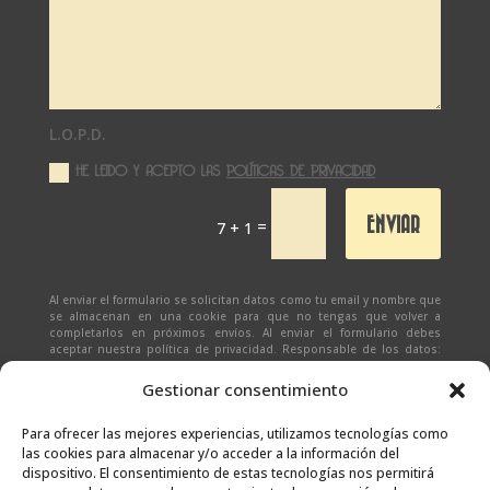
L.O.P.D.
HE LEIDO Y ACEPTO LAS
POLÍTICAS DE PRIVACIDAD
ENVIAR
=
7 + 1
Al enviar el formulario se solicitan datos como tu email y nombre que
se almacenan en una cookie para que no tengas que volver a
completarlos en próximos envíos. Al enviar el formulario debes
aceptar nuestra política de privacidad. Responsable de los datos:
Ivan Zabalza | Finalidad: responder a solicitudes del formulario |
Legitimación: Tu consentimiento expreso | Destinatario:
SEÑAPAULA
Gestionar consentimiento
SL
(datos almacenados sólo en cliente email) | Derechos: Tienes
derecho al acceso, rectificación, supresión, limitación, portabilidad
y olvido de tus datos.
Para ofrecer las mejores experiencias, utilizamos tecnologías como
las cookies para almacenar y/o acceder a la información del
dispositivo. El consentimiento de estas tecnologías nos permitirá