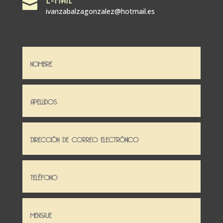

ivanzabalzagonzalez@hotmail.es