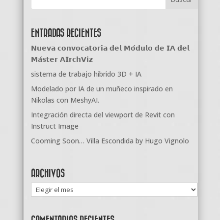
ENTRADAS RECIENTES
𝗡𝘂𝗲𝘃𝗮 𝗰𝗼𝗻𝘃𝗼𝗰𝗮𝘁𝗼𝗿𝗶𝗮 𝗱𝗲𝗹 𝗠𝗼́𝗱𝘂𝗹𝗼 𝗱𝗲 𝗜𝗔 𝗱𝗲𝗹
𝗠𝗮́𝘀𝘁𝗲𝗿 𝗔𝗜𝗿𝗰𝗵𝗩𝗶𝘇
sistema de trabajo híbrido 3D + IA
Modelado por IA de un muñeco inspirado en
Nikolas con MeshyAI.
Integración directa del viewport de Revit con
Instruct Image
Cooming Soon… Villa Escondida by Hugo Vignolo
ARCHIVOS
Archivos
COMENTARIOS RECIENTES