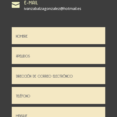
E-MAIL

ivanzabalzagonzalez@hotmail.es