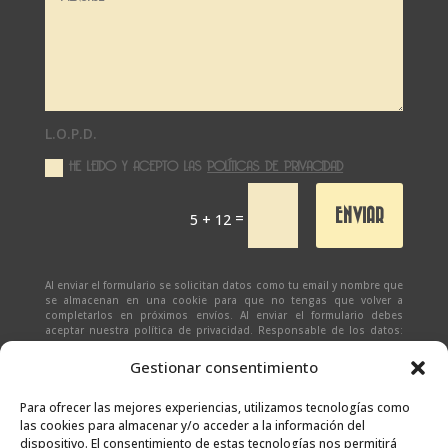
L.O.P.D.
HE LEIDO Y ACEPTO LAS
POLÍTICAS DE PRIVACIDAD
ENVIAR
=
5 + 12
Al enviar el formulario se solicitan datos como tu email y nombre que
se almacenan en una cookie para que no tengas que volver a
completarlos en próximos envíos. Al enviar el formulario debes
aceptar nuestra política de privacidad. Responsable de los datos:
Ivan Zabalza | Finalidad: responder a solicitudes del formulario |
Legitimación: Tu consentimiento expreso | Destinatario:
SEÑAPAULA
Gestionar consentimiento
SL
(datos almacenados sólo en cliente email) | Derechos: Tienes
derecho al acceso, rectificación, supresión, limitación, portabilidad
y olvido de tus datos.
Para ofrecer las mejores experiencias, utilizamos tecnologías como
las cookies para almacenar y/o acceder a la información del
dispositivo. El consentimiento de estas tecnologías nos permitirá