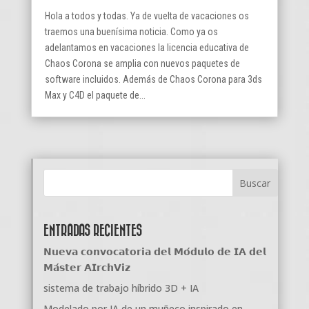
Hola a todos y todas. Ya de vuelta de vacaciones os
traemos una buenísima noticia. Como ya os
adelantamos en vacaciones la licencia educativa de
Chaos Corona se amplia con nuevos paquetes de
software incluidos. Además de Chaos Corona para 3ds
Max y C4D el paquete de...
ENTRADAS RECIENTES
𝗡𝘂𝗲𝘃𝗮 𝗰𝗼𝗻𝘃𝗼𝗰𝗮𝘁𝗼𝗿𝗶𝗮 𝗱𝗲𝗹 𝗠𝗼́𝗱𝘂𝗹𝗼 𝗱𝗲 𝗜𝗔 𝗱𝗲𝗹
𝗠𝗮́𝘀𝘁𝗲𝗿 𝗔𝗜𝗿𝗰𝗵𝗩𝗶𝘇
sistema de trabajo híbrido 3D + IA
Modelado por IA de un muñeco inspirado en