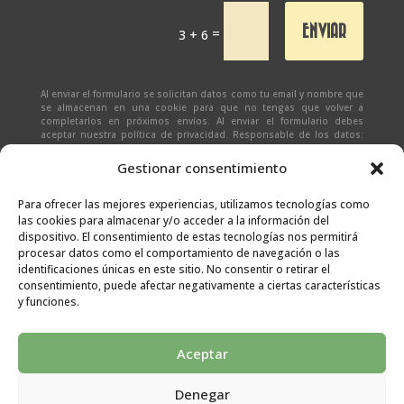
ENVIAR
=
3 + 6
Al enviar el formulario se solicitan datos como tu email y nombre que
se almacenan en una cookie para que no tengas que volver a
completarlos en próximos envíos. Al enviar el formulario debes
aceptar nuestra política de privacidad. Responsable de los datos:
Ivan Zabalza | Finalidad: responder a solicitudes del formulario |
Legitimación: Tu consentimiento expreso | Destinatario:
SEÑAPAULA
Gestionar consentimiento
SL
(datos almacenados sólo en cliente email) | Derechos: Tienes
derecho al acceso, rectificación, supresión, limitación, portabilidad
y olvido de tus datos.
Para ofrecer las mejores experiencias, utilizamos tecnologías como
las cookies para almacenar y/o acceder a la información del
dispositivo. El consentimiento de estas tecnologías nos permitirá
procesar datos como el comportamiento de navegación o las
identificaciones únicas en este sitio. No consentir o retirar el
consentimiento, puede afectar negativamente a ciertas características
y funciones.
Aceptar
Denegar