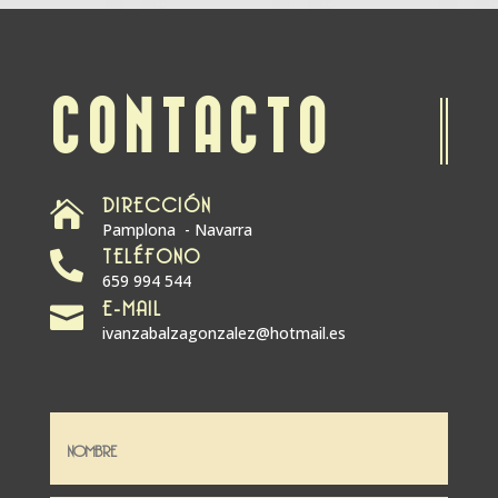
CONTACTO
DIRECCIÓN

Pamplona - Navarra
TELÉFONO

659 994 544
E-MAIL

ivanzabalzagonzalez@hotmail.es