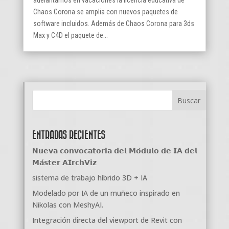
adelantamos en vacaciones la licencia educativa de
Chaos Corona se amplia con nuevos paquetes de
software incluidos. Además de Chaos Corona para 3ds
Max y C4D el paquete de...
ENTRADAS RECIENTES
𝗡𝘂𝗲𝘃𝗮 𝗰𝗼𝗻𝘃𝗼𝗰𝗮𝘁𝗼𝗿𝗶𝗮 𝗱𝗲𝗹 𝗠𝗼́𝗱𝘂𝗹𝗼 𝗱𝗲 𝗜𝗔 𝗱𝗲𝗹
𝗠𝗮́𝘀𝘁𝗲𝗿 𝗔𝗜𝗿𝗰𝗵𝗩𝗶𝘇
sistema de trabajo híbrido 3D + IA
Modelado por IA de un muñeco inspirado en
Nikolas con MeshyAI.
Integración directa del viewport de Revit con