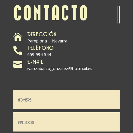
CONTACTO
DIRECCIÓN

Pamplona - Navarra
TELÉFONO

659 994 544
E-MAIL

ivanzabalzagonzalez@hotmail.es