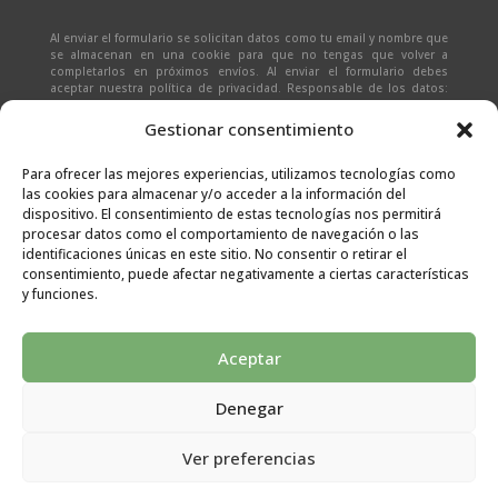
Al enviar el formulario se solicitan datos como tu email y nombre que
se almacenan en una cookie para que no tengas que volver a
completarlos en próximos envíos. Al enviar el formulario debes
aceptar nuestra política de privacidad. Responsable de los datos:
Ivan Zabalza | Finalidad: responder a solicitudes del formulario |
Legitimación: Tu consentimiento expreso | Destinatario:
SEÑAPAULA
Gestionar consentimiento
SL
(datos almacenados sólo en cliente email) | Derechos: Tienes
derecho al acceso, rectificación, supresión, limitación, portabilidad
y olvido de tus datos.
Para ofrecer las mejores experiencias, utilizamos tecnologías como
las cookies para almacenar y/o acceder a la información del
dispositivo. El consentimiento de estas tecnologías nos permitirá
procesar datos como el comportamiento de navegación o las
identificaciones únicas en este sitio. No consentir o retirar el
consentimiento, puede afectar negativamente a ciertas características
y funciones.
Aceptar
Denegar
Aviso legal
|
Condiciones generales
|
Políticas de
Ver preferencias
privacidad
|
Cookies