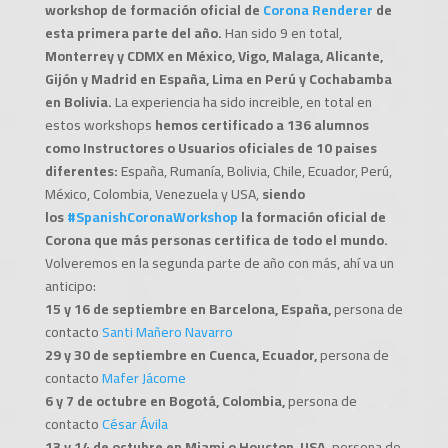
workshop de formación oficial de
Corona Renderer
de
esta primera parte del año.
Han sido 9 en total,
Monterrey y CDMX en México, Vigo, Malaga, Alicante,
Gijón y Madrid en España, Lima en Perú y Cochabamba
en Bolivia.
La experiencia ha sido increible, en total en
estos workshops
hemos certificado a 136 alumnos
como Instructores o Usuarios oficiales de 10 paises
diferentes:
España, R
umanía, Bolivia, Chile, Ecuador, Perú,
México, Colombia, Venezuela y USA,
siendo
los
#
SpanishCoronaWorkshop
la formación oficial de
Corona que más personas certifica de todo el mundo.
Volveremos en la segunda parte de año con más, ahí va un
anticipo:
15 y 16 de septiembre en Barcelona, España,
persona de
contacto
Santi Mañero Navarro
29 y 30 de septiembre en Cuenca, Ecuador,
persona de
contacto
Mafer Jácome
6 y 7 de octubre en Bogotá, Colombia,
persona de
contacto
César Ávila
13 y 14 de octubre en Miami o Houston, USA,
persona de