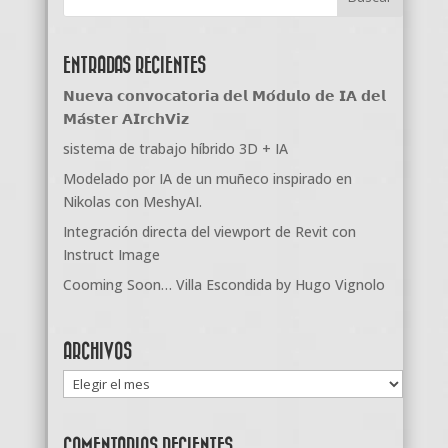
ENTRADAS RECIENTES
𝗡𝘂𝗲𝘃𝗮 𝗰𝗼𝗻𝘃𝗼𝗰𝗮𝘁𝗼𝗿𝗶𝗮 𝗱𝗲𝗹 𝗠𝗼́𝗱𝘂𝗹𝗼 𝗱𝗲 𝗜𝗔 𝗱𝗲𝗹
𝗠𝗮́𝘀𝘁𝗲𝗿 𝗔𝗜𝗿𝗰𝗵𝗩𝗶𝘇
sistema de trabajo híbrido 3D + IA
Modelado por IA de un muñeco inspirado en
Nikolas con MeshyAI.
Integración directa del viewport de Revit con
Instruct Image
Cooming Soon… Villa Escondida by Hugo Vignolo
ARCHIVOS
Archivos
COMENTARIOS RECIENTES