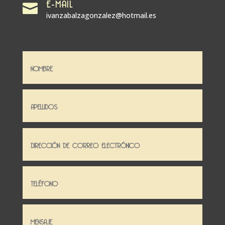
E-MAIL

ivanzabalzagonzalez@hotmail.es