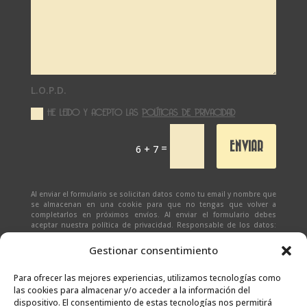
L.O.P.D.
HE LEIDO Y ACEPTO LAS
POLÍTICAS DE PRIVACIDAD
ENVIAR
=
6 + 7
Al enviar el formulario se solicitan datos como tu email y nombre que
se almacenan en una cookie para que no tengas que volver a
completarlos en próximos envíos. Al enviar el formulario debes
aceptar nuestra política de privacidad. Responsable de los datos:
Ivan Zabalza | Finalidad: responder a solicitudes del formulario |
Legitimación: Tu consentimiento expreso | Destinatario:
SEÑAPAULA
Gestionar consentimiento
SL
(datos almacenados sólo en cliente email) | Derechos: Tienes
derecho al acceso, rectificación, supresión, limitación, portabilidad
y olvido de tus datos.
Para ofrecer las mejores experiencias, utilizamos tecnologías como
las cookies para almacenar y/o acceder a la información del
dispositivo. El consentimiento de estas tecnologías nos permitirá