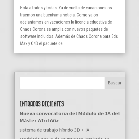
Hola a todos y todas. Ya de vuelta de vacaciones os
traemos una buenísima noticia. Como ya os
adelantamos en vacaciones la licencia educativa de
Chaos Corona se amplia con nuevos paquetes de
software incluidos. Además de Chaos Corona para 3ds
Max y C4D el paquete de...
ENTRADAS RECIENTES
𝗡𝘂𝗲𝘃𝗮 𝗰𝗼𝗻𝘃𝗼𝗰𝗮𝘁𝗼𝗿𝗶𝗮 𝗱𝗲𝗹 𝗠𝗼́𝗱𝘂𝗹𝗼 𝗱𝗲 𝗜𝗔 𝗱𝗲𝗹
𝗠𝗮́𝘀𝘁𝗲𝗿 𝗔𝗜𝗿𝗰𝗵𝗩𝗶𝘇
sistema de trabajo híbrido 3D + IA