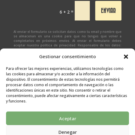
ENVIAR
=
6 + 2
Al enviar el formulario se solicitan datos como tu email y nombre que
se almacenan en una cookie para que no tengas que volver a
completarlos en próximos envíos. Al enviar el formulario debes
aceptar nuestra política de privacidad. Responsable de los datos:
Ivan Zabalza | Finalidad: responder a solicitudes del formulario |
Legitimación: Tu consentimiento expreso | Destinatario:
SEÑAPAULA
Gestionar consentimiento
SL
(datos almacenados sólo en cliente email) | Derechos: Tienes
derecho al acceso, rectificación, supresión, limitación, portabilidad
y olvido de tus datos.
Para ofrecer las mejores experiencias, utilizamos tecnologías como
las cookies para almacenar y/o acceder a la información del
dispositivo. El consentimiento de estas tecnologías nos permitirá
procesar datos como el comportamiento de navegación o las
identificaciones únicas en este sitio. No consentir o retirar el
consentimiento, puede afectar negativamente a ciertas características
y funciones.
Aceptar
Denegar