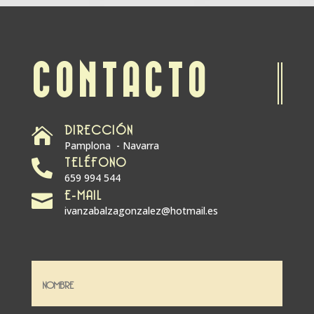
CONTACTO
DIRECCIÓN

Pamplona - Navarra
TELÉFONO

659 994 544
E-MAIL

ivanzabalzagonzalez@hotmail.es