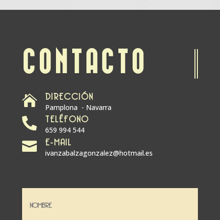
CONTACTO
DIRECCIÓN

Pamplona - Navarra
TELÉFONO

659 994 544
E-MAIL

ivanzabalzagonzalez@hotmail.es