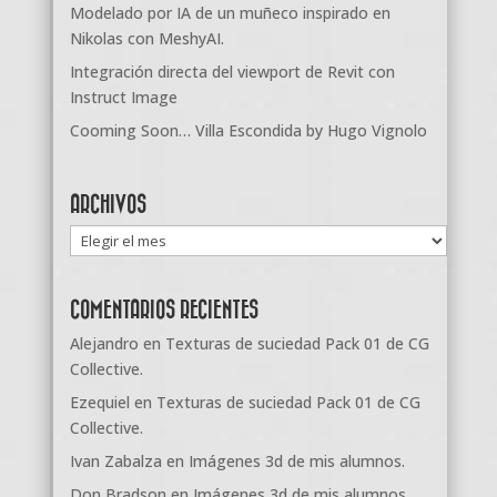
Modelado por IA de un muñeco inspirado en
Nikolas con MeshyAI.
Integración directa del viewport de Revit con
Instruct Image
Cooming Soon… Villa Escondida by Hugo Vignolo
ARCHIVOS
Archivos
COMENTARIOS RECIENTES
Alejandro
en
Texturas de suciedad Pack 01 de CG
Collective.
Ezequiel
en
Texturas de suciedad Pack 01 de CG
Collective.
Ivan Zabalza
en
Imágenes 3d de mis alumnos.
Don Bradson
en
Imágenes 3d de mis alumnos.