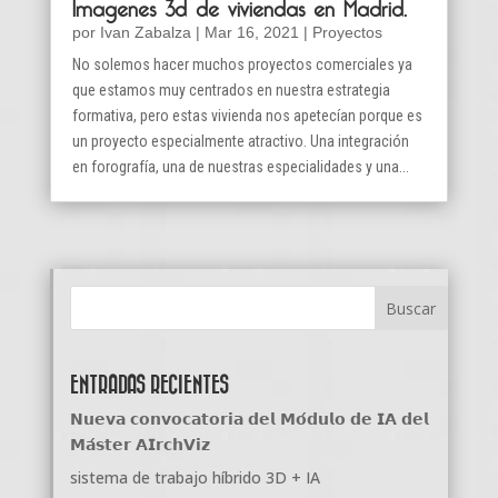
Imagenes 3d de viviendas en Madrid.
por
Ivan Zabalza
|
Mar 16, 2021
|
Proyectos
No solemos hacer muchos proyectos comerciales ya
que estamos muy centrados en nuestra estrategia
formativa, pero estas vivienda nos apetecían porque es
un proyecto especialmente atractivo. Una integración
en forografía, una de nuestras especialidades y una...
ENTRADAS RECIENTES
𝗡𝘂𝗲𝘃𝗮 𝗰𝗼𝗻𝘃𝗼𝗰𝗮𝘁𝗼𝗿𝗶𝗮 𝗱𝗲𝗹 𝗠𝗼́𝗱𝘂𝗹𝗼 𝗱𝗲 𝗜𝗔 𝗱𝗲𝗹
𝗠𝗮́𝘀𝘁𝗲𝗿 𝗔𝗜𝗿𝗰𝗵𝗩𝗶𝘇
sistema de trabajo híbrido 3D + IA