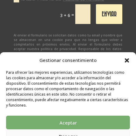
ENVIAR
=
3 + 6
Al enviar el formulario se solicitan datos como tu email y nombre que
se almacenan en una cookie para que no tengas que volver a
completarlos en próximos envíos. Al enviar el formulario debes
aceptar nuestra política de privacidad. Responsable de los datos:
Ivan Zabalza | Finalidad: responder a solicitudes del formulario |
Legitimación: Tu consentimiento expreso | Destinatario:
SEÑAPAULA
Gestionar consentimiento
SL
(datos almacenados sólo en cliente email) | Derechos: Tienes
derecho al acceso, rectificación, supresión, limitación, portabilidad
y olvido de tus datos.
Para ofrecer las mejores experiencias, utilizamos tecnologías como
las cookies para almacenar y/o acceder a la información del
dispositivo. El consentimiento de estas tecnologías nos permitirá
procesar datos como el comportamiento de navegación o las
identificaciones únicas en este sitio. No consentir o retirar el
consentimiento, puede afectar negativamente a ciertas características
y funciones.
Aceptar