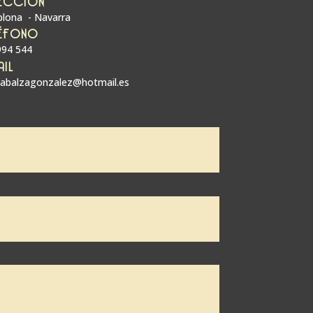
lona - Navarra
ÉFONO
994 544
AIL
zabalzagonzalez@hotmail.es