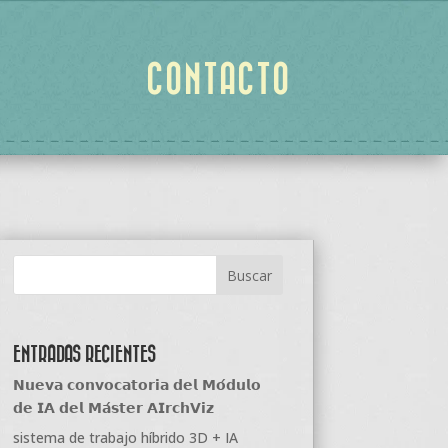
CONTACTO
ENTRADAS RECIENTES
𝗡𝘂𝗲𝘃𝗮 𝗰𝗼𝗻𝘃𝗼𝗰𝗮𝘁𝗼𝗿𝗶𝗮 𝗱𝗲𝗹 𝗠𝗼́𝗱𝘂𝗹𝗼
𝗱𝗲 𝗜𝗔 𝗱𝗲𝗹 𝗠𝗮́𝘀𝘁𝗲𝗿 𝗔𝗜𝗿𝗰𝗵𝗩𝗶𝘇
sistema de trabajo híbrido 3D + IA