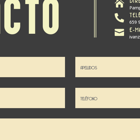
ACTO

Pamp
TEL

659 
E-M

ivan