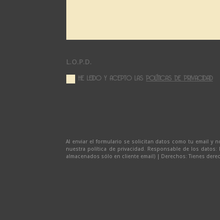
L.O.P.D.
HE LEIDO Y ACEPTO LAS
POLÍTICAS DE PRIVACIDAD
Al enviar el formulario se solicitan datos como tu email y
nuestra política de privacidad. Responsable de los datos: 
almacenados sólo en cliente email) | Derechos: Tienes derech