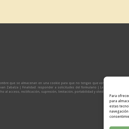
 nombre que se almacenan en una cookie para que no tengas que volver a completarlo
Ivan Zabalza | Finalidad: responder a solicitudes del formulario | Legitimación: Tu 
o al acceso, rectificación, supresión, limitación, portabilidad y olvido de tus datos.
Para ofrece
para almace
estas tecno
navegación o
consentimie