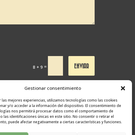
ENVIAR
=
8 + 9
s en próximos envíos. Al enviar el formulario debes aceptar
Gestionar consentimiento
consentimiento expreso | Destinatario:
SEÑAPAULA SL
(datos
r las mejores experiencias, utilizamos tecnologías como las cookies
nar y/o acceder a la información del dispositivo. El consentimiento de
logías nos permitirá procesar datos como el comportamiento de
 las identificaciones únicas en este sitio. No consentir o retirar el
nto, puede afectar negativamente a ciertas características y funciones.