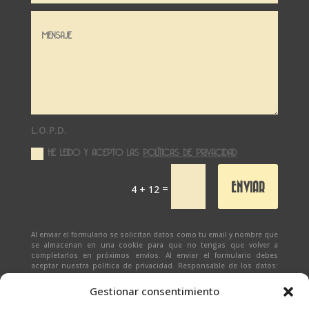
L.O.P.D.
HE LEIDO Y ACEPTO LAS
POLÍTICAS DE PRIVACIDAD
ENVIAR
=
4 + 12
Al enviar el formulario se solicitan datos como tu email y nombre que
se almacenan en una cookie para que no tengas que volver a
completarlos en próximos envíos. Al enviar el formulario debes
aceptar nuestra política de privacidad. Responsable de los datos:
Ivan Zabalza | Finalidad: responder a solicitudes del formulario |
Legitimación: Tu consentimiento expreso | Destinatario:
SEÑAPAULA
Gestionar consentimiento
SL
(datos almacenados sólo en cliente email) | Derechos: Tienes
derecho al acceso, rectificación, supresión, limitación, portabilidad