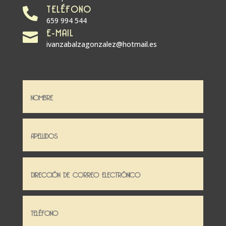
TELÉFONO

659 994 544
E-MAIL

ivanzabalzagonzalez@hotmail.es