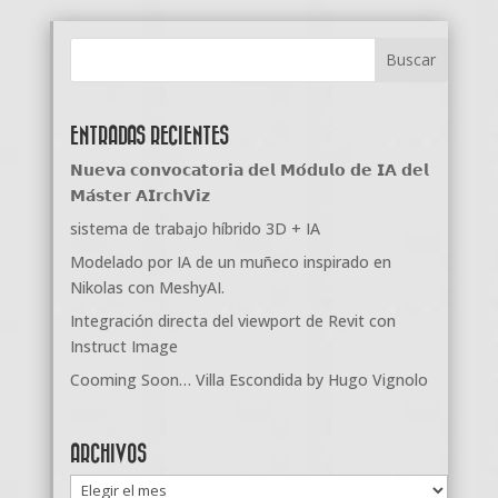
ENTRADAS RECIENTES
𝗡𝘂𝗲𝘃𝗮 𝗰𝗼𝗻𝘃𝗼𝗰𝗮𝘁𝗼𝗿𝗶𝗮 𝗱𝗲𝗹 𝗠𝗼́𝗱𝘂𝗹𝗼 𝗱𝗲 𝗜𝗔 𝗱𝗲𝗹
𝗠𝗮́𝘀𝘁𝗲𝗿 𝗔𝗜𝗿𝗰𝗵𝗩𝗶𝘇
sistema de trabajo híbrido 3D + IA
Modelado por IA de un muñeco inspirado en
Nikolas con MeshyAI.
Integración directa del viewport de Revit con
Instruct Image
Cooming Soon… Villa Escondida by Hugo Vignolo
ARCHIVOS
Archivos