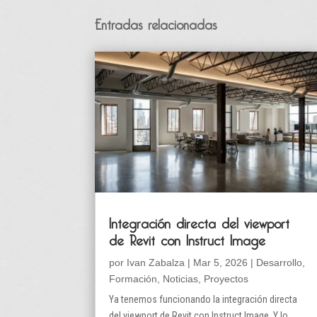
Entradas relacionadas
Integración directa del viewport
de Revit con Instruct Image
por
Ivan Zabalza
|
Mar 5, 2026
|
Desarrollo
,
Formación
,
Noticias
,
Proyectos
Ya tenemos funcionando la integración directa
del viewport de Revit con Instruct Image. Y lo