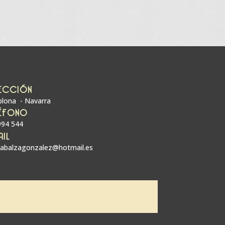
ECCIÓN
lona - Navarra
ÉFONO
994 544
AIL
zabalzagonzalez@hotmail.es