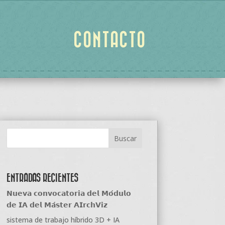
CONTACTO
ENTRADAS RECIENTES
𝗡𝘂𝗲𝘃𝗮 𝗰𝗼𝗻𝘃𝗼𝗰𝗮𝘁𝗼𝗿𝗶𝗮 𝗱𝗲𝗹 𝗠𝗼́𝗱𝘂𝗹𝗼
𝗱𝗲 𝗜𝗔 𝗱𝗲𝗹 𝗠𝗮́𝘀𝘁𝗲𝗿 𝗔𝗜𝗿𝗰𝗵𝗩𝗶𝘇
sistema de trabajo híbrido 3D + IA