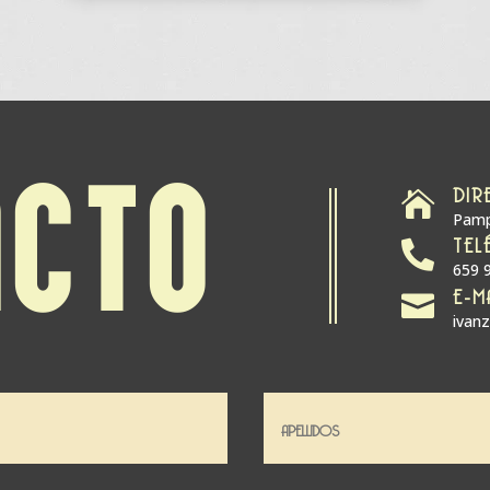
DIR
ACTO

Pamp
TEL

659 
E-M

ivan