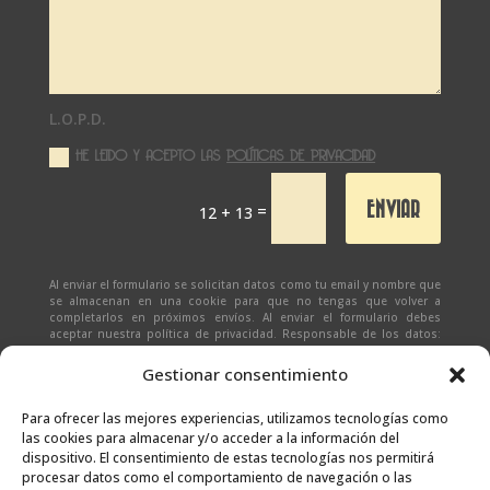
L.O.P.D.
HE LEIDO Y ACEPTO LAS
POLÍTICAS DE PRIVACIDAD
ENVIAR
=
12 + 13
Al enviar el formulario se solicitan datos como tu email y nombre que
se almacenan en una cookie para que no tengas que volver a
completarlos en próximos envíos. Al enviar el formulario debes
aceptar nuestra política de privacidad. Responsable de los datos:
Ivan Zabalza | Finalidad: responder a solicitudes del formulario |
Legitimación: Tu consentimiento expreso | Destinatario:
SEÑAPAULA
Gestionar consentimiento
SL
(datos almacenados sólo en cliente email) | Derechos: Tienes
derecho al acceso, rectificación, supresión, limitación, portabilidad
y olvido de tus datos.
Para ofrecer las mejores experiencias, utilizamos tecnologías como
las cookies para almacenar y/o acceder a la información del
dispositivo. El consentimiento de estas tecnologías nos permitirá
procesar datos como el comportamiento de navegación o las