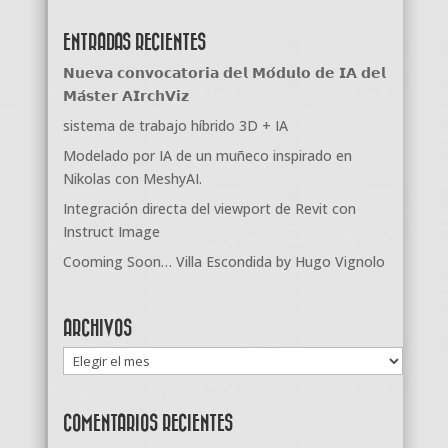
ENTRADAS RECIENTES
𝗡𝘂𝗲𝘃𝗮 𝗰𝗼𝗻𝘃𝗼𝗰𝗮𝘁𝗼𝗿𝗶𝗮 𝗱𝗲𝗹 𝗠𝗼́𝗱𝘂𝗹𝗼 𝗱𝗲 𝗜𝗔 𝗱𝗲𝗹
𝗠𝗮́𝘀𝘁𝗲𝗿 𝗔𝗜𝗿𝗰𝗵𝗩𝗶𝘇
sistema de trabajo híbrido 3D + IA
Modelado por IA de un muñeco inspirado en
Nikolas con MeshyAI.
Integración directa del viewport de Revit con
Instruct Image
Cooming Soon… Villa Escondida by Hugo Vignolo
ARCHIVOS
Archivos
COMENTARIOS RECIENTES