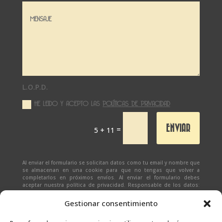
L.O.P.D.
HE LEIDO Y ACEPTO LAS
POLÍTICAS DE PRIVACIDAD
ENVIAR
=
5 + 11
Al enviar el formulario se solicitan datos como tu email y nombre que
se almacenan en una cookie para que no tengas que volver a
completarlos en próximos envíos. Al enviar el formulario debes
aceptar nuestra política de privacidad. Responsable de los datos:
Ivan Zabalza | Finalidad: responder a solicitudes del formulario |
Legitimación: Tu consentimiento expreso | Destinatario:
SEÑAPAULA
Gestionar consentimiento
SL
(datos almacenados sólo en cliente email) | Derechos: Tienes
derecho al acceso, rectificación, supresión, limitación, portabilidad
y olvido de tus datos.