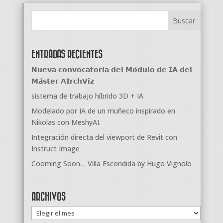
ENTRADAS RECIENTES
𝗡𝘂𝗲𝘃𝗮 𝗰𝗼𝗻𝘃𝗼𝗰𝗮𝘁𝗼𝗿𝗶𝗮 𝗱𝗲𝗹 𝗠𝗼́𝗱𝘂𝗹𝗼 𝗱𝗲 𝗜𝗔 𝗱𝗲𝗹
𝗠𝗮́𝘀𝘁𝗲𝗿 𝗔𝗜𝗿𝗰𝗵𝗩𝗶𝘇
sistema de trabajo híbrido 3D + IA
Modelado por IA de un muñeco inspirado en
Nikolas con MeshyAI.
Integración directa del viewport de Revit con
Instruct Image
Cooming Soon… Villa Escondida by Hugo Vignolo
ARCHIVOS
Archivos