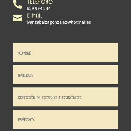
TELÉFONO

659 994 544
E-MAIL

ivanzabalzagonzalez@hotmail.es