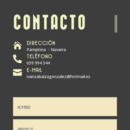
CONTACTO
DIRECCIÓN

Pamplona - Navarra
TELÉFONO

659 994 544
E-MAIL

ivanzabalzagonzalez@hotmail.es