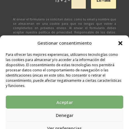
13 + 2
Al enviar el formulario se solicitan datos como tu email y nombre que
se almacenan en una cookie para que no tengas que volver a
completarlos en próximos envíos. Al enviar el formulario debes
aceptar nuestra política de privacidad. Responsable de los datos:
Ivan Zabalza | Finalidad: responder a solicitudes del formulario |
Legitimación: Tu consentimiento expreso | Destinatario:
SEÑAPAULA
Gestionar consentimiento
SL
(datos almacenados sólo en cliente email) | Derechos: Tienes
derecho al acceso, rectificación, supresión, limitación, portabilidad
y olvido de tus datos.
Para ofrecer las mejores experiencias, utilizamos tecnologías como
las cookies para almacenar y/o acceder a la información del
dispositivo. El consentimiento de estas tecnologías nos permitirá
procesar datos como el comportamiento de navegación o las
identificaciones únicas en este sitio. No consentir o retirar el
consentimiento, puede afectar negativamente a ciertas características
y funciones.
Aceptar
Denegar
Aviso legal
|
Condiciones generales
|
Políticas de
Ver preferencias
privacidad
|
Cookies