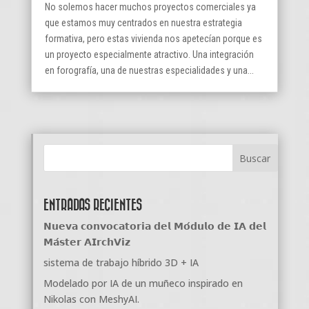
No solemos hacer muchos proyectos comerciales ya
que estamos muy centrados en nuestra estrategia
formativa, pero estas vivienda nos apetecían porque es
un proyecto especialmente atractivo. Una integración
en forografía, una de nuestras especialidades y una...
ENTRADAS RECIENTES
𝗡𝘂𝗲𝘃𝗮 𝗰𝗼𝗻𝘃𝗼𝗰𝗮𝘁𝗼𝗿𝗶𝗮 𝗱𝗲𝗹 𝗠𝗼́𝗱𝘂𝗹𝗼 𝗱𝗲 𝗜𝗔 𝗱𝗲𝗹
𝗠𝗮́𝘀𝘁𝗲𝗿 𝗔𝗜𝗿𝗰𝗵𝗩𝗶𝘇
sistema de trabajo híbrido 3D + IA
Modelado por IA de un muñeco inspirado en
Nikolas con MeshyAI.