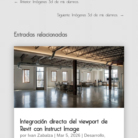
←
Anterior: Imágenes 3d de mis alumnos.
Siguiente: Imágenes 3d de mis alumnos.
→
Entradas relacionadas
Integración directa del viewport de
Revit con Instruct Image
por
Ivan Zabalza
|
Mar 5, 2026
|
Desarrollo
,