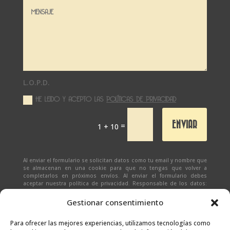
L.O.P.D.
HE LEIDO Y ACEPTO LAS
POLÍTICAS DE PRIVACIDAD
ENVIAR
=
1 + 10
Al enviar el formulario se solicitan datos como tu email y nombre que
se almacenan en una cookie para que no tengas que volver a
completarlos en próximos envíos. Al enviar el formulario debes
aceptar nuestra política de privacidad. Responsable de los datos:
Ivan Zabalza | Finalidad: responder a solicitudes del formulario |
Legitimación: Tu consentimiento expreso | Destinatario:
SEÑAPAULA
Gestionar consentimiento
SL
(datos almacenados sólo en cliente email) | Derechos: Tienes
derecho al acceso, rectificación, supresión, limitación, portabilidad
y olvido de tus datos.
Para ofrecer las mejores experiencias, utilizamos tecnologías como