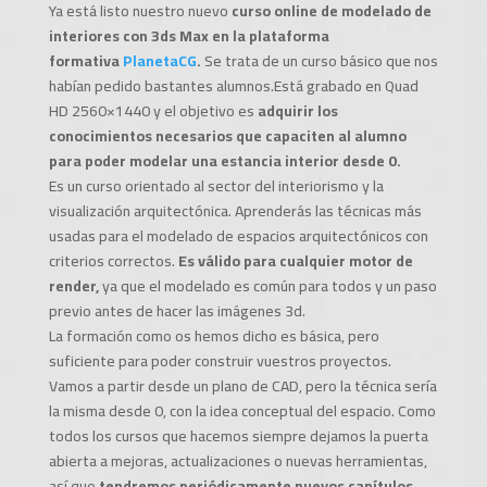
Ya está listo nuestro nuevo
curso online de modelado de
interiores con 3ds Max en la plataforma
formativa
PlanetaCG
.
Se trata de un curso básico que nos
habían pedido bastantes alumnos.Está grabado en Quad
HD 2560×1440 y el objetivo es
adquirir los
conocimientos necesarios que capaciten al alumno
para poder modelar una estancia interior desde 0.
Es un curso orientado al sector del interiorismo y la
visualización arquitectónica. Aprenderás las técnicas más
usadas para el modelado de espacios arquitectónicos con
criterios correctos.
Es válido para cualquier motor de
render,
ya que el modelado es común para todos y un paso
previo antes de hacer las imágenes 3d.
La formación como os hemos dicho es básica, pero
suficiente para poder construir vuestros proyectos.
Vamos a partir desde un plano de CAD, pero la técnica sería
la misma desde 0, con la idea conceptual del espacio. Como
todos los cursos que hacemos siempre dejamos la puerta
abierta a mejoras, actualizaciones o nuevas herramientas,
así que
tendremos periódicamente nuevos capítulos