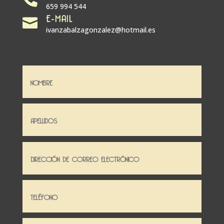
659 994 544
E-MAIL

ivanzabalzagonzalez@hotmail.es