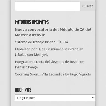
ENTRADAS RECIENTES
𝗡𝘂𝗲𝘃𝗮 𝗰𝗼𝗻𝘃𝗼𝗰𝗮𝘁𝗼𝗿𝗶𝗮 𝗱𝗲𝗹 𝗠𝗼́𝗱𝘂𝗹𝗼 𝗱𝗲 𝗜𝗔 𝗱𝗲𝗹
𝗠𝗮́𝘀𝘁𝗲𝗿 𝗔𝗜𝗿𝗰𝗵𝗩𝗶𝘇
sistema de trabajo híbrido 3D + IA
Modelado por IA de un muñeco inspirado en
Nikolas con MeshyAI.
Integración directa del viewport de Revit con
Instruct Image
Cooming Soon… Villa Escondida by Hugo Vignolo
ARCHIVOS
Archivos