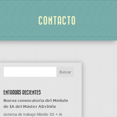
CONTACTO
ENTRADAS RECIENTES
𝗡𝘂𝗲𝘃𝗮 𝗰𝗼𝗻𝘃𝗼𝗰𝗮𝘁𝗼𝗿𝗶𝗮 𝗱𝗲𝗹 𝗠𝗼́𝗱𝘂𝗹𝗼
𝗱𝗲 𝗜𝗔 𝗱𝗲𝗹 𝗠𝗮́𝘀𝘁𝗲𝗿 𝗔𝗜𝗿𝗰𝗵𝗩𝗶𝘇
sistema de trabajo híbrido 3D + IA