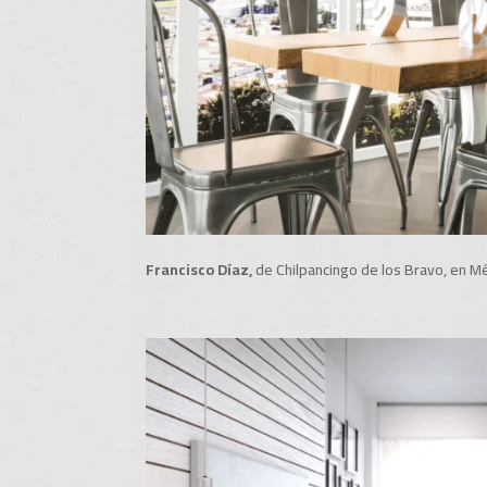
Francisco Díaz,
de
Chilpancingo de los Bravo, en Mé