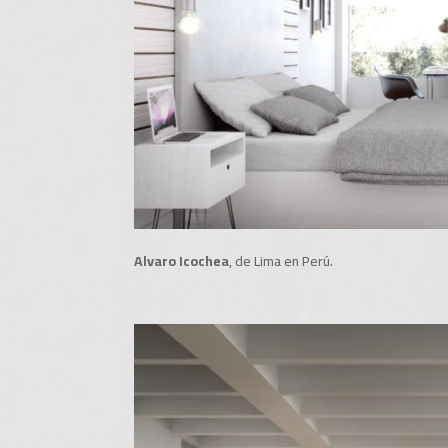
Alvaro Icochea
, de Lima en Perú.