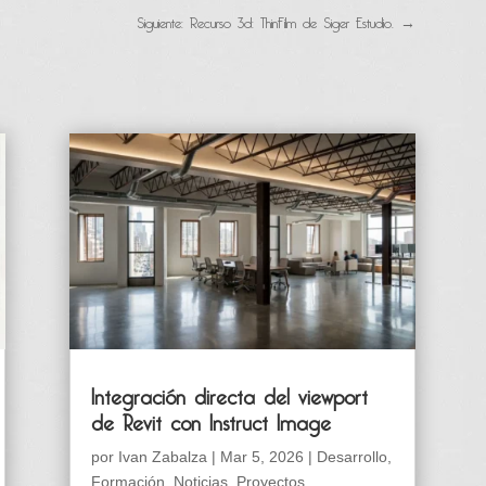
Siguiente: Recurso 3d: ThinFilm de Siger Estudio.
→
Integración directa del viewport
de Revit con Instruct Image
por
Ivan Zabalza
|
Mar 5, 2026
|
Desarrollo
,
Formación
,
Noticias
,
Proyectos