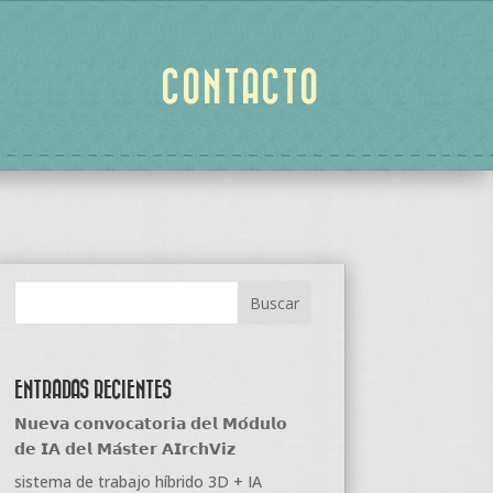
CONTACTO
ENTRADAS RECIENTES
𝗡𝘂𝗲𝘃𝗮 𝗰𝗼𝗻𝘃𝗼𝗰𝗮𝘁𝗼𝗿𝗶𝗮 𝗱𝗲𝗹 𝗠𝗼́𝗱𝘂𝗹𝗼
𝗱𝗲 𝗜𝗔 𝗱𝗲𝗹 𝗠𝗮́𝘀𝘁𝗲𝗿 𝗔𝗜𝗿𝗰𝗵𝗩𝗶𝘇
sistema de trabajo híbrido 3D + IA