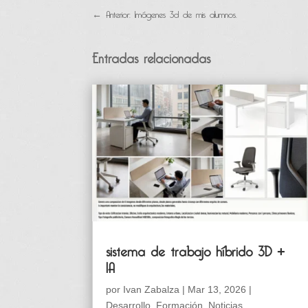
←
Anterior: Imágenes 3d de mis alumnos.
Entradas relacionadas
sistema de trabajo híbrido 3D +
IA
por
Ivan Zabalza
|
Mar 13, 2026
|
Desarrollo
,
Formación
,
Noticias