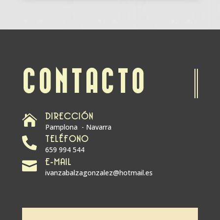
CONTACTO
DIRECCIÓN

Pamplona - Navarra
TELÉFONO

659 994 544
E-MAIL

ivanzabalzagonzalez@hotmail.es