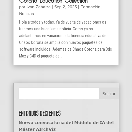
por
Ivan Zabalza
|
Sep 2, 2025
|
Formación
,
Noticias
Hola a todos y todas. Ya de vuelta de vacaciones os
traemos una buenísima noticia. Como ya os
adelantamos en vacaciones la licencia educativa de
Chaos Corona se amplia con nuevos paquetes de
software incluidos. Además de Chaos Corona para 3ds
Max y C4D el paquete de...
ENTRADAS RECIENTES
𝗡𝘂𝗲𝘃𝗮 𝗰𝗼𝗻𝘃𝗼𝗰𝗮𝘁𝗼𝗿𝗶𝗮 𝗱𝗲𝗹 𝗠𝗼́𝗱𝘂𝗹𝗼 𝗱𝗲 𝗜𝗔 𝗱𝗲𝗹
𝗠𝗮́𝘀𝘁𝗲𝗿 𝗔𝗜𝗿𝗰𝗵𝗩𝗶𝘇