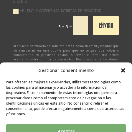
L.O.P.D.
HE LEIDO Y ACEPTO LAS
POLÍTICAS DE PRIVACIDAD
ENVIAR
=
5 + 3
Al enviar el formulario se solicitan datos como tu email y nombre que
se almacenan en una cookie para que no tengas que volver a
completarlos en próximos envíos. Al enviar el formulario debes
aceptar nuestra política de privacidad. Responsable de los datos:
Ivan Zabalza | Finalidad: responder a solicitudes del formulario |
Legitimación: Tu consentimiento expreso | Destinatario:
SEÑAPAULA
Gestionar consentimiento
SL
(datos almacenados sólo en cliente email) | Derechos: Tienes
derecho al acceso, rectificación, supresión, limitación, portabilidad
y olvido de tus datos.
Para ofrecer las mejores experiencias, utilizamos tecnologías como
las cookies para almacenar y/o acceder a la información del
dispositivo. El consentimiento de estas tecnologías nos permitirá
procesar datos como el comportamiento de navegación o las
identificaciones únicas en este sitio. No consentir o retirar el
consentimiento, puede afectar negativamente a ciertas características
y funciones.
Aceptar