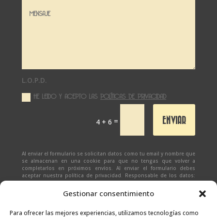
L.O.P.D.
HE LEIDO Y ACEPTO LAS
POLÍTICAS DE PRIVACIDAD
ENVIAR
=
4 + 6
Al enviar el formulario se solicitan datos como tu email y nombre que
se almacenan en una cookie para que no tengas que volver a
completarlos en próximos envíos. Al enviar el formulario debes
aceptar nuestra política de privacidad. Responsable de los datos:
Ivan Zabalza | Finalidad: responder a solicitudes del formulario |
Legitimación: Tu consentimiento expreso | Destinatario:
SEÑAPAULA
Gestionar consentimiento
SL
(datos almacenados sólo en cliente email) | Derechos: Tienes
derecho al acceso, rectificación, supresión, limitación, portabilidad
y olvido de tus datos.
Para ofrecer las mejores experiencias, utilizamos tecnologías como