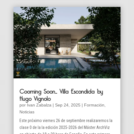
Cooming Soon… Villa Escondida by
Hugo Vignolo
por
Ivan Zabalza
|
Sep 24, 2025
|
Formación
,
Noticias
Este próximo viernes 26 de septiembre realizaremos la
clase 0 de la la edición 2025-2026 del Máster ArchViz