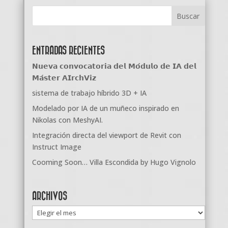
ENTRADAS RECIENTES
𝗡𝘂𝗲𝘃𝗮 𝗰𝗼𝗻𝘃𝗼𝗰𝗮𝘁𝗼𝗿𝗶𝗮 𝗱𝗲𝗹 𝗠𝗼́𝗱𝘂𝗹𝗼 𝗱𝗲 𝗜𝗔 𝗱𝗲𝗹
𝗠𝗮́𝘀𝘁𝗲𝗿 𝗔𝗜𝗿𝗰𝗵𝗩𝗶𝘇
sistema de trabajo híbrido 3D + IA
Modelado por IA de un muñeco inspirado en
Nikolas con MeshyAI.
Integración directa del viewport de Revit con
Instruct Image
Cooming Soon… Villa Escondida by Hugo Vignolo
ARCHIVOS
Archivos