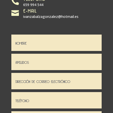

659 994 544
E-MAIL

ivanzabalzagonzalez@hotmail.es