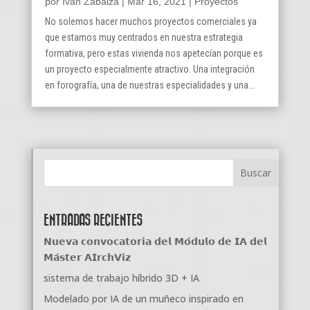
por
Ivan Zabalza
|
Mar 16, 2021
|
Proyectos
No solemos hacer muchos proyectos comerciales ya
que estamos muy centrados en nuestra estrategia
formativa, pero estas vivienda nos apetecían porque es
un proyecto especialmente atractivo. Una integración
en forografía, una de nuestras especialidades y una...
ENTRADAS RECIENTES
𝗡𝘂𝗲𝘃𝗮 𝗰𝗼𝗻𝘃𝗼𝗰𝗮𝘁𝗼𝗿𝗶𝗮 𝗱𝗲𝗹 𝗠𝗼́𝗱𝘂𝗹𝗼 𝗱𝗲 𝗜𝗔 𝗱𝗲𝗹
𝗠𝗮́𝘀𝘁𝗲𝗿 𝗔𝗜𝗿𝗰𝗵𝗩𝗶𝘇
sistema de trabajo híbrido 3D + IA
Modelado por IA de un muñeco inspirado en