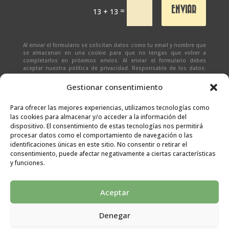
ENVIAR
=
13 + 13
Al enviar el formulario se solicitan datos como tu email y nombre que
se almacenan en una cookie para que no tengas que volver a
completarlos en próximos envíos. Al enviar el formulario debes
aceptar nuestra política de privacidad. Responsable de los datos:
Ivan Zabalza | Finalidad: responder a solicitudes del formulario |
Legitimación: Tu consentimiento expreso | Destinatario:
SEÑAPAULA
Gestionar consentimiento
SL
(datos almacenados sólo en cliente email) | Derechos: Tienes
derecho al acceso, rectificación, supresión, limitación, portabilidad
y olvido de tus datos.
Para ofrecer las mejores experiencias, utilizamos tecnologías como
las cookies para almacenar y/o acceder a la información del
dispositivo. El consentimiento de estas tecnologías nos permitirá
procesar datos como el comportamiento de navegación o las
identificaciones únicas en este sitio. No consentir o retirar el
consentimiento, puede afectar negativamente a ciertas características
y funciones.
Aceptar
Denegar
Aviso legal
|
Condiciones generales
|
Políticas de