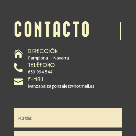
CONTACTO
DIRECCIÓN

Pamplona - Navarra
TELÉFONO

659 994 544
E-MAIL

ivanzabalzagonzalez@hotmail.es