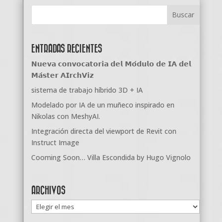
ENTRADAS RECIENTES
𝗡𝘂𝗲𝘃𝗮 𝗰𝗼𝗻𝘃𝗼𝗰𝗮𝘁𝗼𝗿𝗶𝗮 𝗱𝗲𝗹 𝗠𝗼́𝗱𝘂𝗹𝗼 𝗱𝗲 𝗜𝗔 𝗱𝗲𝗹
𝗠𝗮́𝘀𝘁𝗲𝗿 𝗔𝗜𝗿𝗰𝗵𝗩𝗶𝘇
sistema de trabajo híbrido 3D + IA
Modelado por IA de un muñeco inspirado en
Nikolas con MeshyAI.
Integración directa del viewport de Revit con
Instruct Image
Cooming Soon… Villa Escondida by Hugo Vignolo
ARCHIVOS
Archivos