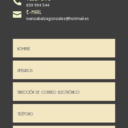

659 994 544
E-MAIL

ivanzabalzagonzalez@hotmail.es