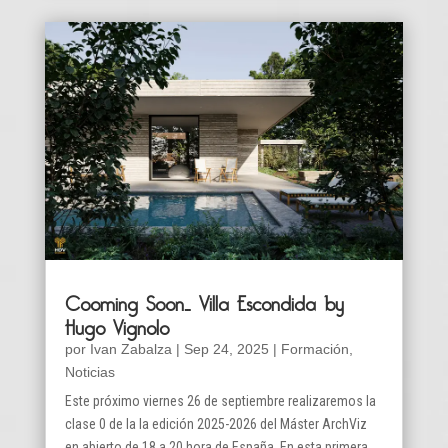
Cooming Soon… Villa Escondida by
Hugo Vignolo
por
Ivan Zabalza
|
Sep 24, 2025
|
Formación
,
Noticias
Este próximo viernes 26 de septiembre realizaremos la
clase 0 de la la edición 2025-2026 del Máster ArchViz
en abierto de 18 a 20 hora de España. En esta primera