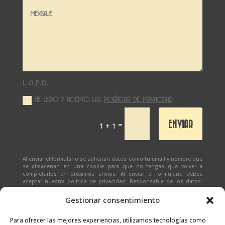
L.O.P.D.
HE LEIDO Y ACEPTO LAS
POLÍTICAS DE PRIVACIDAD
ENVIAR
=
1 + 1
Al enviar el formulario se solicitan datos como tu email y nombre que
se almacenan en una cookie para que no tengas que volver a
completarlos en próximos envíos. Al enviar el formulario debes
aceptar nuestra política de privacidad. Responsable de los datos:
Ivan Zabalza | Finalidad: responder a solicitudes del formulario |
Legitimación: Tu consentimiento expreso | Destinatario:
SEÑAPAULA
Gestionar consentimiento
SL
(datos almacenados sólo en cliente email) | Derechos: Tienes
derecho al acceso, rectificación, supresión, limitación, portabilidad
y olvido de tus datos.
Para ofrecer las mejores experiencias, utilizamos tecnologías como