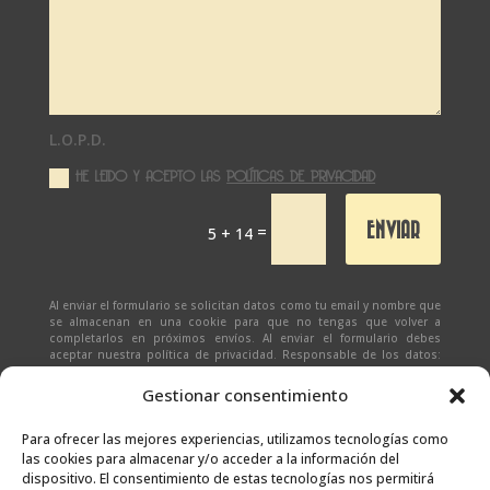
L.O.P.D.
HE LEIDO Y ACEPTO LAS
POLÍTICAS DE PRIVACIDAD
ENVIAR
=
5 + 14
Al enviar el formulario se solicitan datos como tu email y nombre que
se almacenan en una cookie para que no tengas que volver a
completarlos en próximos envíos. Al enviar el formulario debes
aceptar nuestra política de privacidad. Responsable de los datos:
Ivan Zabalza | Finalidad: responder a solicitudes del formulario |
Legitimación: Tu consentimiento expreso | Destinatario:
SEÑAPAULA
Gestionar consentimiento
SL
(datos almacenados sólo en cliente email) | Derechos: Tienes
derecho al acceso, rectificación, supresión, limitación, portabilidad
y olvido de tus datos.
Para ofrecer las mejores experiencias, utilizamos tecnologías como
las cookies para almacenar y/o acceder a la información del
dispositivo. El consentimiento de estas tecnologías nos permitirá