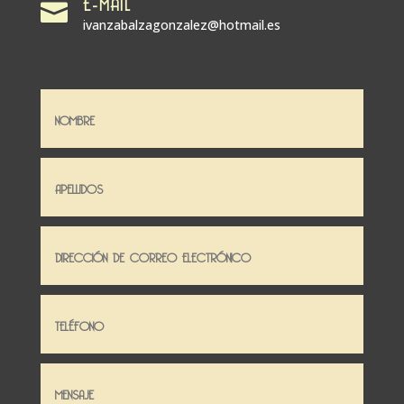
E-MAIL

ivanzabalzagonzalez@hotmail.es