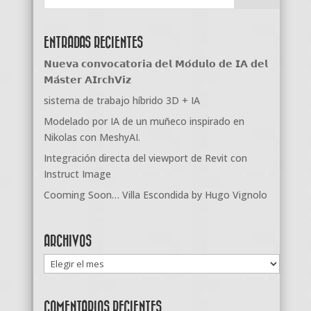
ENTRADAS RECIENTES
𝗡𝘂𝗲𝘃𝗮 𝗰𝗼𝗻𝘃𝗼𝗰𝗮𝘁𝗼𝗿𝗶𝗮 𝗱𝗲𝗹 𝗠𝗼́𝗱𝘂𝗹𝗼 𝗱𝗲 𝗜𝗔 𝗱𝗲𝗹
𝗠𝗮́𝘀𝘁𝗲𝗿 𝗔𝗜𝗿𝗰𝗵𝗩𝗶𝘇
sistema de trabajo híbrido 3D + IA
Modelado por IA de un muñeco inspirado en
Nikolas con MeshyAI.
Integración directa del viewport de Revit con
Instruct Image
Cooming Soon… Villa Escondida by Hugo Vignolo
ARCHIVOS
Archivos
COMENTARIOS RECIENTES