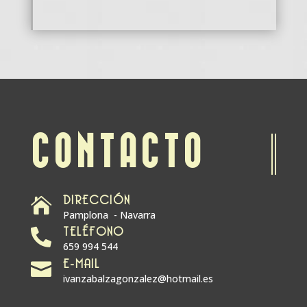
CONTACTO
DIRECCIÓN

Pamplona - Navarra
TELÉFONO

659 994 544
E-MAIL

ivanzabalzagonzalez@hotmail.es