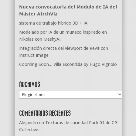
𝗡𝘂𝗲𝘃𝗮 𝗰𝗼𝗻𝘃𝗼𝗰𝗮𝘁𝗼𝗿𝗶𝗮 𝗱𝗲𝗹 𝗠𝗼́𝗱𝘂𝗹𝗼 𝗱𝗲 𝗜𝗔 𝗱𝗲𝗹
𝗠𝗮́𝘀𝘁𝗲𝗿 𝗔𝗜𝗿𝗰𝗵𝗩𝗶𝘇
sistema de trabajo híbrido 3D + IA
Modelado por IA de un muñeco inspirado en
Nikolas con MeshyAI.
Integración directa del viewport de Revit con
Instruct Image
Cooming Soon… Villa Escondida by Hugo Vignolo
ARCHIVOS
Archivos
COMENTARIOS RECIENTES
Alejandro
en
Texturas de suciedad Pack 01 de CG
Collective.