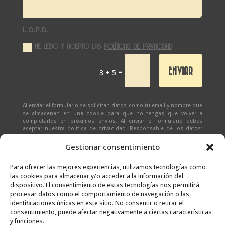
L.O.P.D.
HE LEIDO Y ACEPTO LAS
POLÍTICAS DE PRIVACIDAD
ENVIAR
=
3 + 5
Al enviar el formulario se solicitan datos como tu email y nombre que
se almacenan en una cookie para que no tengas que volver a
completarlos en próximos envíos. Al enviar el formulario debes
aceptar nuestra política de privacidad. Responsable de los datos:
Ivan Zabalza | Finalidad: responder a solicitudes del formulario |
Legitimación: Tu consentimiento expreso | Destinatario:
SEÑAPAULA
Gestionar consentimiento
SL
(datos almacenados sólo en cliente email) | Derechos: Tienes
derecho al acceso, rectificación, supresión, limitación, portabilidad
y olvido de tus datos.
Para ofrecer las mejores experiencias, utilizamos tecnologías como
las cookies para almacenar y/o acceder a la información del
dispositivo. El consentimiento de estas tecnologías nos permitirá
procesar datos como el comportamiento de navegación o las
identificaciones únicas en este sitio. No consentir o retirar el
consentimiento, puede afectar negativamente a ciertas características
y funciones.