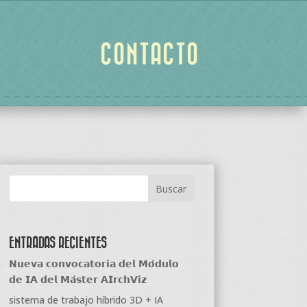
CONTACTO
ENTRADAS RECIENTES
𝗡𝘂𝗲𝘃𝗮 𝗰𝗼𝗻𝘃𝗼𝗰𝗮𝘁𝗼𝗿𝗶𝗮 𝗱𝗲𝗹 𝗠𝗼́𝗱𝘂𝗹𝗼
𝗱𝗲 𝗜𝗔 𝗱𝗲𝗹 𝗠𝗮́𝘀𝘁𝗲𝗿 𝗔𝗜𝗿𝗰𝗵𝗩𝗶𝘇
sistema de trabajo híbrido 3D + IA