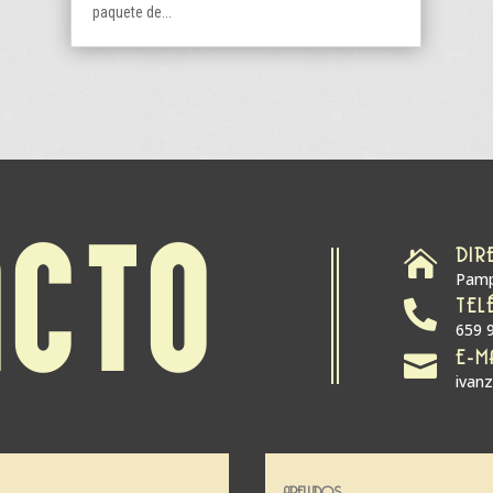
paquete de...
DIR
ACTO

Pamp
TEL

659 
E-M

ivan