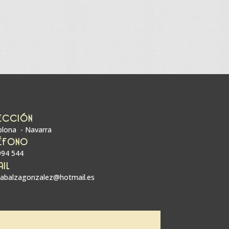
ECCIÓN
lona - Navarra
ÉFONO
994 544
AIL
zabalzagonzalez@hotmail.es