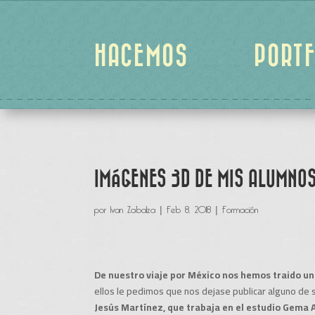
HACEMOS
PORTF
IMÁGENES 3D DE MIS ALUMNOS
por
Ivan Zabalza
|
Feb 8, 2018
|
Formación
De nuestro viaje por México nos hemos traido un
ellos le pedimos que nos dejase publicar alguno de s
Jesús Martínez​, que trabaja en el estudio Gema 