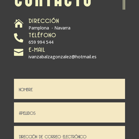
DIRECCIÓN

Pamplona - Navarra
TELÉFONO

659 994 544
E-MAIL

ivanzabalzagonzalez@hotmail.es