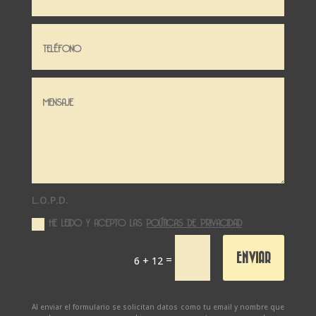
L.O.P.D.
HE LEIDO Y ACEPTO LAS
POLÍTICAS DE PRIVACIDAD
ENVIAR
=
6 + 12
Al enviar el formulario se solicitan datos como tu email y nombre que