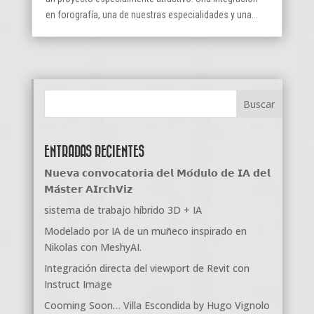
en forografía, una de nuestras especialidades y una...
ENTRADAS RECIENTES
𝗡𝘂𝗲𝘃𝗮 𝗰𝗼𝗻𝘃𝗼𝗰𝗮𝘁𝗼𝗿𝗶𝗮 𝗱𝗲𝗹 𝗠𝗼́𝗱𝘂𝗹𝗼 𝗱𝗲 𝗜𝗔 𝗱𝗲𝗹
𝗠𝗮́𝘀𝘁𝗲𝗿 𝗔𝗜𝗿𝗰𝗵𝗩𝗶𝘇
sistema de trabajo híbrido 3D + IA
Modelado por IA de un muñeco inspirado en
Nikolas con MeshyAI.
Integración directa del viewport de Revit con
Instruct Image
Cooming Soon… Villa Escondida by Hugo Vignolo