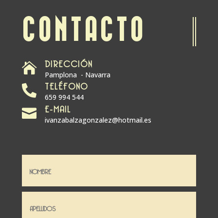
CONTACTO
DIRECCIÓN

Pamplona - Navarra
TELÉFONO

659 994 544
E-MAIL

ivanzabalzagonzalez@hotmail.es