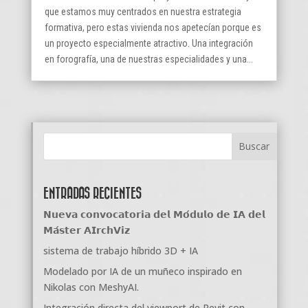
que estamos muy centrados en nuestra estrategia
formativa, pero estas vivienda nos apetecían porque es
un proyecto especialmente atractivo. Una integración
en forografía, una de nuestras especialidades y una...
ENTRADAS RECIENTES
𝗡𝘂𝗲𝘃𝗮 𝗰𝗼𝗻𝘃𝗼𝗰𝗮𝘁𝗼𝗿𝗶𝗮 𝗱𝗲𝗹 𝗠𝗼́𝗱𝘂𝗹𝗼 𝗱𝗲 𝗜𝗔 𝗱𝗲𝗹
𝗠𝗮́𝘀𝘁𝗲𝗿 𝗔𝗜𝗿𝗰𝗵𝗩𝗶𝘇
sistema de trabajo híbrido 3D + IA
Modelado por IA de un muñeco inspirado en
Nikolas con MeshyAI.
Integración directa del viewport de Revit con