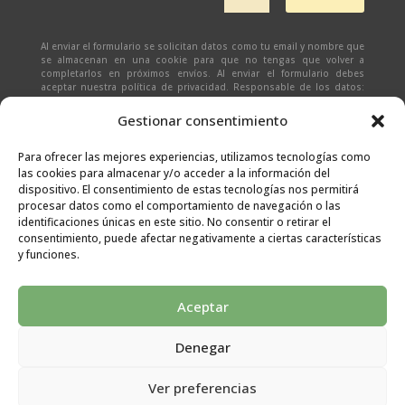
Al enviar el formulario se solicitan datos como tu email y nombre que
se almacenan en una cookie para que no tengas que volver a
completarlos en próximos envíos. Al enviar el formulario debes
aceptar nuestra política de privacidad. Responsable de los datos:
Ivan Zabalza | Finalidad: responder a solicitudes del formulario |
Legitimación: Tu consentimiento expreso | Destinatario:
SEÑAPAULA
Gestionar consentimiento
SL
(datos almacenados sólo en cliente email) | Derechos: Tienes
derecho al acceso, rectificación, supresión, limitación, portabilidad
y olvido de tus datos.
Para ofrecer las mejores experiencias, utilizamos tecnologías como
las cookies para almacenar y/o acceder a la información del
dispositivo. El consentimiento de estas tecnologías nos permitirá
procesar datos como el comportamiento de navegación o las
identificaciones únicas en este sitio. No consentir o retirar el
consentimiento, puede afectar negativamente a ciertas características
y funciones.
Aceptar
Denegar
Aviso legal
|
Condiciones generales
|
Políticas de
Ver preferencias
privacidad
|
Cookies