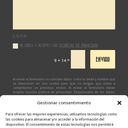
L.O.P.D.
HE LEIDO Y ACEPTO LAS
POLÍTICAS DE PRIVACIDAD
ENVIAR
=
9 + 14
Al enviar el formulario se solicitan datos como tu email y nombre que
se almacenan en una cookie para que no tengas que volver a
completarlos en próximos envíos. Al enviar el formulario debes
aceptar nuestra política de privacidad. Responsable de los datos:
Ivan Zabalza | Finalidad: responder a solicitudes del formulario |
Legitimación: Tu consentimiento expreso | Destinatario:
SEÑAPAULA
Gestionar consentimiento
SL
(datos almacenados sólo en cliente email) | Derechos: Tienes
derecho al acceso, rectificación, supresión, limitación, portabilidad
y olvido de tus datos.
Para ofrecer las mejores experiencias, utilizamos tecnologías como
las cookies para almacenar y/o acceder a la información del
dispositivo. El consentimiento de estas tecnologías nos permitirá