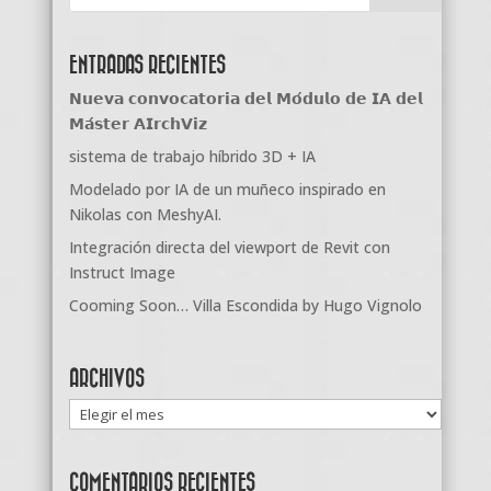
ENTRADAS RECIENTES
𝗡𝘂𝗲𝘃𝗮 𝗰𝗼𝗻𝘃𝗼𝗰𝗮𝘁𝗼𝗿𝗶𝗮 𝗱𝗲𝗹 𝗠𝗼́𝗱𝘂𝗹𝗼 𝗱𝗲 𝗜𝗔 𝗱𝗲𝗹
𝗠𝗮́𝘀𝘁𝗲𝗿 𝗔𝗜𝗿𝗰𝗵𝗩𝗶𝘇
sistema de trabajo híbrido 3D + IA
Modelado por IA de un muñeco inspirado en
Nikolas con MeshyAI.
Integración directa del viewport de Revit con
Instruct Image
Cooming Soon… Villa Escondida by Hugo Vignolo
ARCHIVOS
Archivos
COMENTARIOS RECIENTES