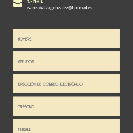

ivanzabalzagonzalez@hotmail.es