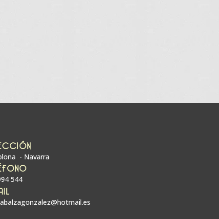
ECCIÓN
lona - Navarra
ÉFONO
994 544
AIL
zabalzagonzalez@hotmail.es