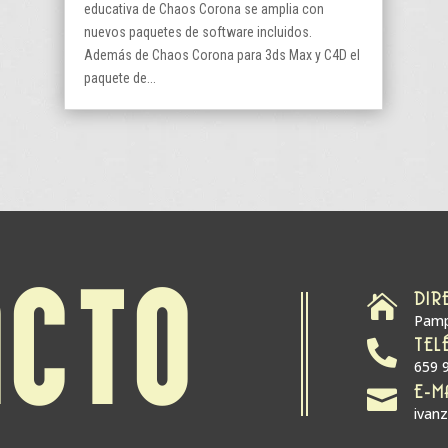
educativa de Chaos Corona se amplia con
nuevos paquetes de software incluidos.
Además de Chaos Corona para 3ds Max y C4D el
paquete de...
DIR
ACTO

Pamp
TEL

659 
E-M

ivan