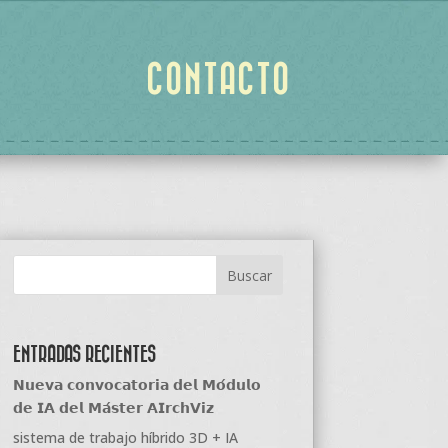
CONTACTO
ENTRADAS RECIENTES
𝗡𝘂𝗲𝘃𝗮 𝗰𝗼𝗻𝘃𝗼𝗰𝗮𝘁𝗼𝗿𝗶𝗮 𝗱𝗲𝗹 𝗠𝗼́𝗱𝘂𝗹𝗼
𝗱𝗲 𝗜𝗔 𝗱𝗲𝗹 𝗠𝗮́𝘀𝘁𝗲𝗿 𝗔𝗜𝗿𝗰𝗵𝗩𝗶𝘇
sistema de trabajo híbrido 3D + IA