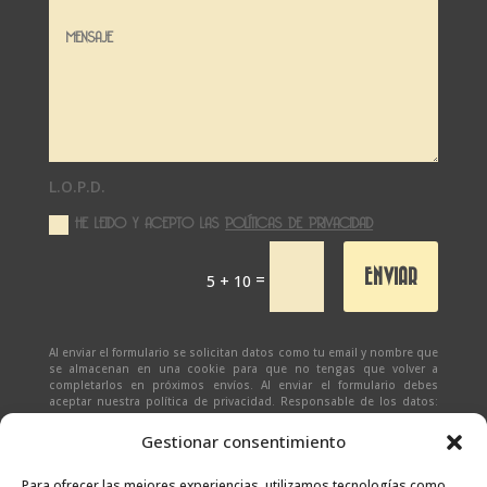
L.O.P.D.
HE LEIDO Y ACEPTO LAS
POLÍTICAS DE PRIVACIDAD
ENVIAR
=
5 + 10
Al enviar el formulario se solicitan datos como tu email y nombre que
se almacenan en una cookie para que no tengas que volver a
completarlos en próximos envíos. Al enviar el formulario debes
aceptar nuestra política de privacidad. Responsable de los datos:
Ivan Zabalza | Finalidad: responder a solicitudes del formulario |
Legitimación: Tu consentimiento expreso | Destinatario:
SEÑAPAULA
Gestionar consentimiento
SL
(datos almacenados sólo en cliente email) | Derechos: Tienes
derecho al acceso, rectificación, supresión, limitación, portabilidad
y olvido de tus datos.
Para ofrecer las mejores experiencias, utilizamos tecnologías como