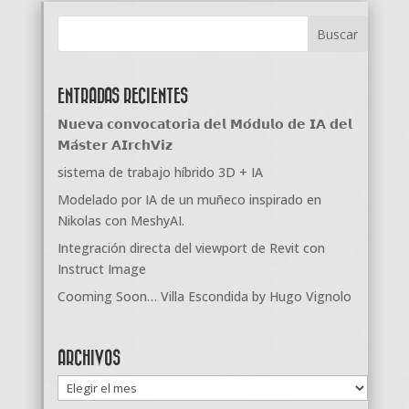
ENTRADAS RECIENTES
𝗡𝘂𝗲𝘃𝗮 𝗰𝗼𝗻𝘃𝗼𝗰𝗮𝘁𝗼𝗿𝗶𝗮 𝗱𝗲𝗹 𝗠𝗼́𝗱𝘂𝗹𝗼 𝗱𝗲 𝗜𝗔 𝗱𝗲𝗹
𝗠𝗮́𝘀𝘁𝗲𝗿 𝗔𝗜𝗿𝗰𝗵𝗩𝗶𝘇
sistema de trabajo híbrido 3D + IA
Modelado por IA de un muñeco inspirado en
Nikolas con MeshyAI.
Integración directa del viewport de Revit con
Instruct Image
Cooming Soon… Villa Escondida by Hugo Vignolo
ARCHIVOS
Archivos