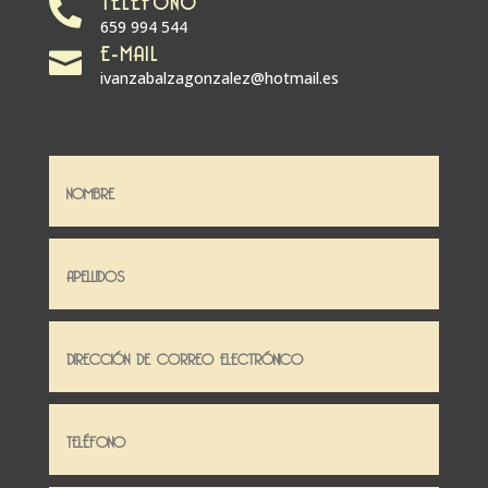

659 994 544
E-MAIL

ivanzabalzagonzalez@hotmail.es