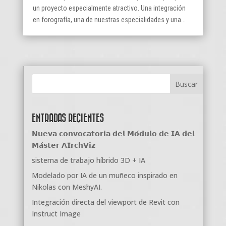
un proyecto especialmente atractivo. Una integración
en forografía, una de nuestras especialidades y una...
ENTRADAS RECIENTES
𝗡𝘂𝗲𝘃𝗮 𝗰𝗼𝗻𝘃𝗼𝗰𝗮𝘁𝗼𝗿𝗶𝗮 𝗱𝗲𝗹 𝗠𝗼́𝗱𝘂𝗹𝗼 𝗱𝗲 𝗜𝗔 𝗱𝗲𝗹
𝗠𝗮́𝘀𝘁𝗲𝗿 𝗔𝗜𝗿𝗰𝗵𝗩𝗶𝘇
sistema de trabajo híbrido 3D + IA
Modelado por IA de un muñeco inspirado en
Nikolas con MeshyAI.
Integración directa del viewport de Revit con
Instruct Image