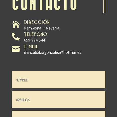
CONTACTO
DIRECCIÓN

Pamplona - Navarra
TELÉFONO

659 994 544
E-MAIL

ivanzabalzagonzalez@hotmail.es