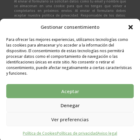
Al enviar el formulario se solicitan datos como tu email y nombre que
se almacenan en una cookie para que no tengas que volver a
completarlos en próximos envíos. Al enviar el formulario debes
aceptar nuestra política de privacidad. Responsable de los datos:
Ivan Zabalza | Finalidad: responder a solicitudes del formulario |
Legitimación: Tu consentimiento expreso | Destinatario:
SEÑAPAULA
Gestionar consentimiento
SL
(datos almacenados sólo en cliente email) | Derechos: Tienes
derecho al acceso, rectificación, supresión, limitación, portabilidad
y olvido de tus datos.
Para ofrecer las mejores experiencias, utilizamos tecnologías como
las cookies para almacenar y/o acceder a la información del
dispositivo. El consentimiento de estas tecnologías nos permitirá
procesar datos como el comportamiento de navegación o las
identificaciones únicas en este sitio. No consentir o retirar el
consentimiento, puede afectar negativamente a ciertas características
y funciones.
Aceptar
Denegar
Aviso legal
|
Condiciones generales
|
Políticas de
Ver preferencias
privacidad
|
Cookies
Política de Cookies
Políticas de privacidad
Aviso legal