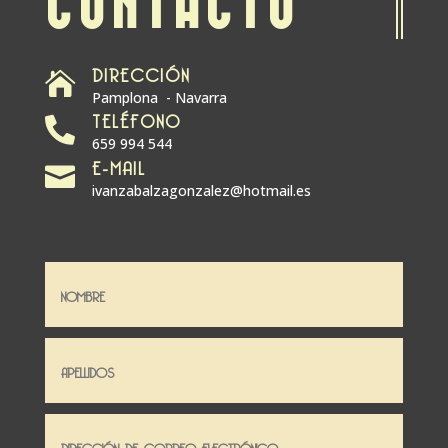
CONTACTO
DIRECCIÓN

Pamplona - Navarra
TELÉFONO

659 994 544
E-MAIL

ivanzabalzagonzalez@hotmail.es