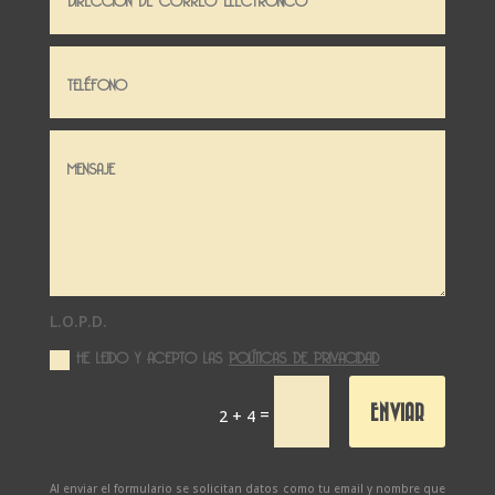
L.O.P.D.
HE LEIDO Y ACEPTO LAS
POLÍTICAS DE PRIVACIDAD
ENVIAR
=
2 + 4
Al enviar el formulario se solicitan datos como tu email y nombre que