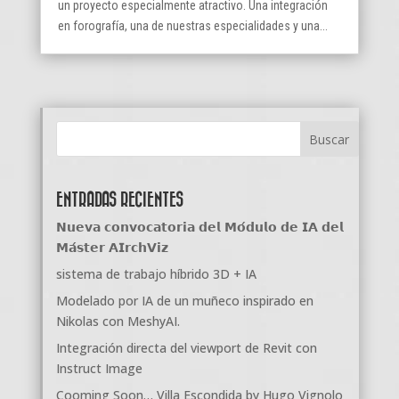
un proyecto especialmente atractivo. Una integración
en forografía, una de nuestras especialidades y una...
ENTRADAS RECIENTES
𝗡𝘂𝗲𝘃𝗮 𝗰𝗼𝗻𝘃𝗼𝗰𝗮𝘁𝗼𝗿𝗶𝗮 𝗱𝗲𝗹 𝗠𝗼́𝗱𝘂𝗹𝗼 𝗱𝗲 𝗜𝗔 𝗱𝗲𝗹
𝗠𝗮́𝘀𝘁𝗲𝗿 𝗔𝗜𝗿𝗰𝗵𝗩𝗶𝘇
sistema de trabajo híbrido 3D + IA
Modelado por IA de un muñeco inspirado en
Nikolas con MeshyAI.
Integración directa del viewport de Revit con
Instruct Image
Cooming Soon… Villa Escondida by Hugo Vignolo