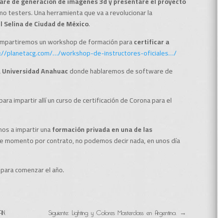
are de generación de imágenes 3d y presentaré el proyecto
mo testers. Una herramienta que va a revolucionar la
l Selina de Ciudad de México
.
impartiremos un workshop de formación para
certificar a
://planetacg.com/…/workshop-de-instructores-oficiales…/
a
Universidad Anahuac
donde hablaremos de software de
para impartir allí un curso de certificación de Corona para el
os a impartir una
formación privada en una de las
de momento por contrato, no podemos decir nada, en unos día
para comenzar el año.
IN.
Siguiente: Lighting y Colores Masterclass en Argentina.
→