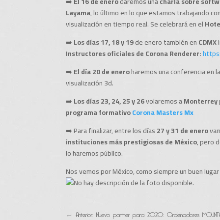
➡️
El 16 de enero
daremos una
charla sobre softw
Layama
, lo último en lo que estamos trabajando co
visualización en tiempo real. Se celebrará en el
Hote
➡️
Los días 17, 18 y 19
de enero también en
CDMX
Instructores oficiales de Corona Renderer:
https
➡️
El día 20 de enero
haremos una conferencia en l
visualización 3d.
➡️
Los días 23, 24, 25 y 26
volaremos a
Monterrey
programa formativo
Corona Masters Mx
➡️ Para finalizar, entre los días
27 y 31 de enero
vam
instituciones más prestigiosas de México
, pero 
lo haremos público.
Nos vemos por México, como siempre un buen lugar 
←
Anterior: Nuevo partner para 2020: Ordenadores MOUNTA