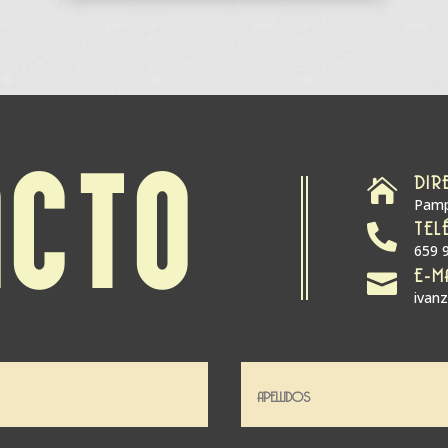
DIR
ACTO

Pamp
TEL

659 
E-M

ivan