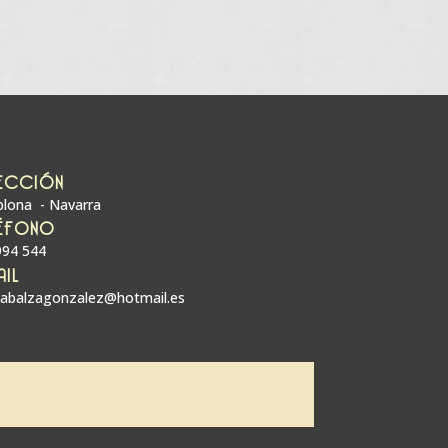
ECCIÓN
lona - Navarra
ÉFONO
994 544
AIL
zabalzagonzalez@hotmail.es