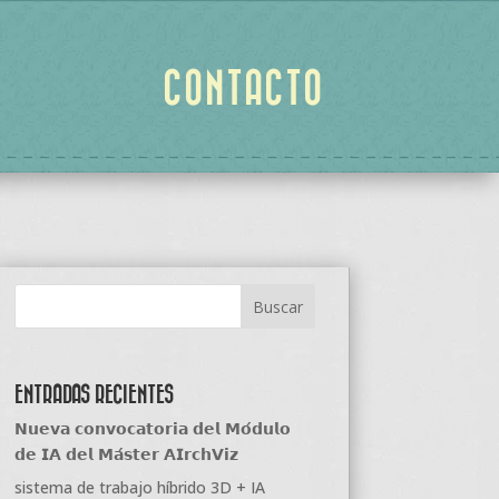
CONTACTO
ENTRADAS RECIENTES
𝗡𝘂𝗲𝘃𝗮 𝗰𝗼𝗻𝘃𝗼𝗰𝗮𝘁𝗼𝗿𝗶𝗮 𝗱𝗲𝗹 𝗠𝗼́𝗱𝘂𝗹𝗼
𝗱𝗲 𝗜𝗔 𝗱𝗲𝗹 𝗠𝗮́𝘀𝘁𝗲𝗿 𝗔𝗜𝗿𝗰𝗵𝗩𝗶𝘇
sistema de trabajo híbrido 3D + IA