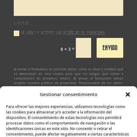
L.O.P.D.
HE LEIDO Y ACEPTO LAS
POLÍTICAS DE PRIVACIDAD
ENVIAR
=
8 + 3
Al enviar el formulario se solicitan datos como tu email y nombre que
se almacenan en una cookie para que no tengas que volver a
completarlos en próximos envíos. Al enviar el formulario debes
aceptar nuestra política de privacidad. Responsable de los datos:
Ivan Zabalza | Finalidad: responder a solicitudes del formulario |
Legitimación: Tu consentimiento expreso | Destinatario:
SEÑAPAULA
Gestionar consentimiento
SL
(datos almacenados sólo en cliente email) | Derechos: Tienes
derecho al acceso, rectificación, supresión, limitación, portabilidad
y olvido de tus datos.
Para ofrecer las mejores experiencias, utilizamos tecnologías como
las cookies para almacenar y/o acceder a la información del
dispositivo. El consentimiento de estas tecnologías nos permitirá
procesar datos como el comportamiento de navegación o las
identificaciones únicas en este sitio. No consentir o retirar el
consentimiento, puede afectar negativamente a ciertas características