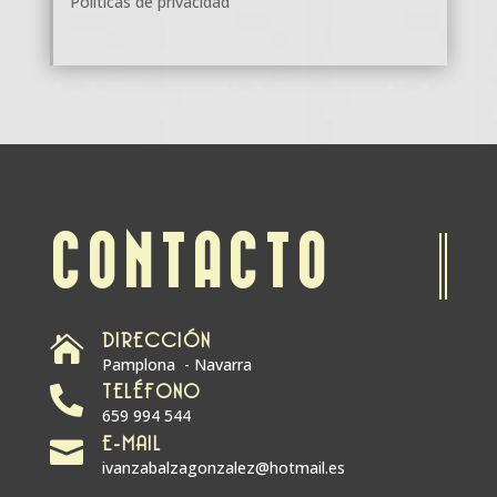
Políticas de privacidad
CONTACTO
DIRECCIÓN

Pamplona - Navarra
TELÉFONO

659 994 544
E-MAIL

ivanzabalzagonzalez@hotmail.es