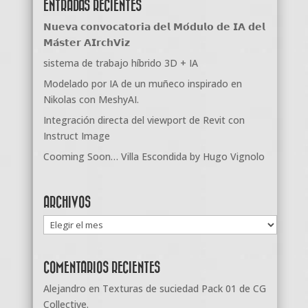
ENTRADAS RECIENTES
𝗡𝘂𝗲𝘃𝗮 𝗰𝗼𝗻𝘃𝗼𝗰𝗮𝘁𝗼𝗿𝗶𝗮 𝗱𝗲𝗹 𝗠𝗼́𝗱𝘂𝗹𝗼 𝗱𝗲 𝗜𝗔 𝗱𝗲𝗹
𝗠𝗮́𝘀𝘁𝗲𝗿 𝗔𝗜𝗿𝗰𝗵𝗩𝗶𝘇
sistema de trabajo híbrido 3D + IA
Modelado por IA de un muñeco inspirado en
Nikolas con MeshyAI.
Integración directa del viewport de Revit con
Instruct Image
Cooming Soon… Villa Escondida by Hugo Vignolo
ARCHIVOS
Archivos
COMENTARIOS RECIENTES
Alejandro
en
Texturas de suciedad Pack 01 de CG
Collective.