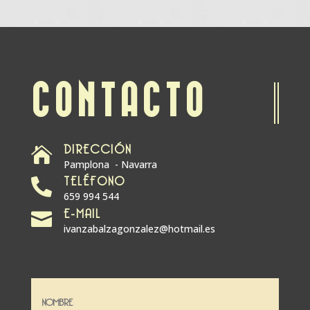
CONTACTO
DIRECCIÓN

Pamplona - Navarra
TELÉFONO

659 994 544
E-MAIL

ivanzabalzagonzalez@hotmail.es