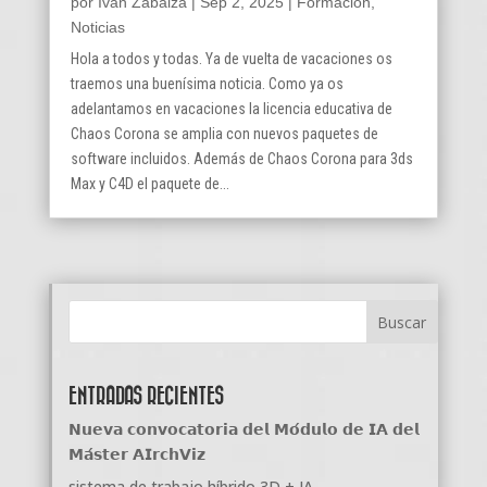
por
Ivan Zabalza
|
Sep 2, 2025
|
Formación
,
Noticias
Hola a todos y todas. Ya de vuelta de vacaciones os
traemos una buenísima noticia. Como ya os
adelantamos en vacaciones la licencia educativa de
Chaos Corona se amplia con nuevos paquetes de
software incluidos. Además de Chaos Corona para 3ds
Max y C4D el paquete de...
ENTRADAS RECIENTES
𝗡𝘂𝗲𝘃𝗮 𝗰𝗼𝗻𝘃𝗼𝗰𝗮𝘁𝗼𝗿𝗶𝗮 𝗱𝗲𝗹 𝗠𝗼́𝗱𝘂𝗹𝗼 𝗱𝗲 𝗜𝗔 𝗱𝗲𝗹
𝗠𝗮́𝘀𝘁𝗲𝗿 𝗔𝗜𝗿𝗰𝗵𝗩𝗶𝘇
sistema de trabajo híbrido 3D + IA