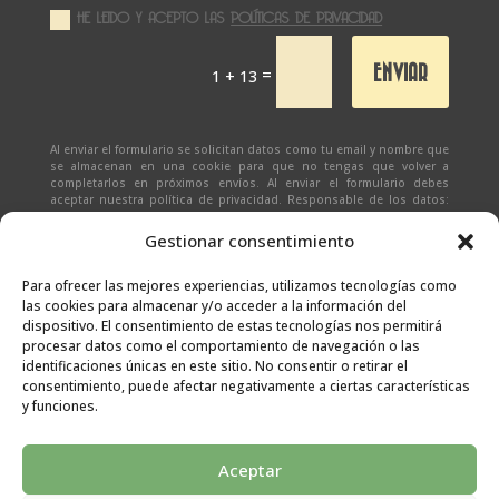
HE LEIDO Y ACEPTO LAS
POLÍTICAS DE PRIVACIDAD
ENVIAR
=
1 + 13
Al enviar el formulario se solicitan datos como tu email y nombre que
se almacenan en una cookie para que no tengas que volver a
completarlos en próximos envíos. Al enviar el formulario debes
aceptar nuestra política de privacidad. Responsable de los datos:
Ivan Zabalza | Finalidad: responder a solicitudes del formulario |
Legitimación: Tu consentimiento expreso | Destinatario:
SEÑAPAULA
Gestionar consentimiento
SL
(datos almacenados sólo en cliente email) | Derechos: Tienes
derecho al acceso, rectificación, supresión, limitación, portabilidad
y olvido de tus datos.
Para ofrecer las mejores experiencias, utilizamos tecnologías como
las cookies para almacenar y/o acceder a la información del
dispositivo. El consentimiento de estas tecnologías nos permitirá
procesar datos como el comportamiento de navegación o las
identificaciones únicas en este sitio. No consentir o retirar el
consentimiento, puede afectar negativamente a ciertas características
y funciones.
Aceptar