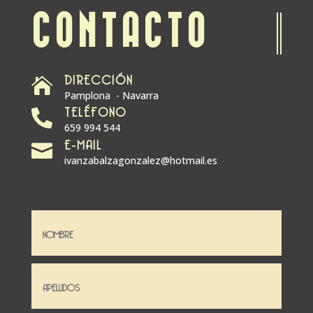
CONTACTO
DIRECCIÓN

Pamplona - Navarra
TELÉFONO

659 994 544
E-MAIL

ivanzabalzagonzalez@hotmail.es