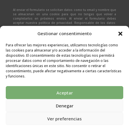
Al enviar el formulario se solicitan datos como tu email y nombre que
se almacenan en una cookie para que no tengas que volver a
completarlos en próximos envíos. Al enviar el formulario debes
aceptar nuestra política de privacidad. Responsable de los datos:
Ivan Zabalza | Finalidad: responder a solicitudes del formulario |
Legitimación: Tu consentimiento expreso | Destinatario:
SEÑAPAULA
Gestionar consentimiento
SL
(datos almacenados sólo en cliente email) | Derechos: Tienes
derecho al acceso, rectificación, supresión, limitación, portabilidad
y olvido de tus datos.
Para ofrecer las mejores experiencias, utilizamos tecnologías como
las cookies para almacenar y/o acceder a la información del
dispositivo. El consentimiento de estas tecnologías nos permitirá
procesar datos como el comportamiento de navegación o las
identificaciones únicas en este sitio. No consentir o retirar el
consentimiento, puede afectar negativamente a ciertas características
y funciones.
Aceptar
Denegar
Aviso legal
|
Condiciones generales
|
Políticas de
Ver preferencias
privacidad
|
Cookies