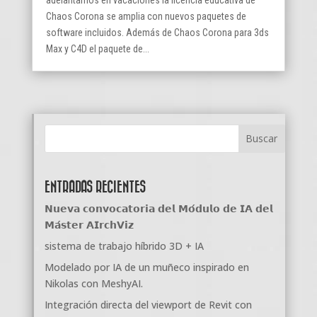
Chaos Corona se amplia con nuevos paquetes de
software incluidos. Además de Chaos Corona para 3ds
Max y C4D el paquete de...
ENTRADAS RECIENTES
𝗡𝘂𝗲𝘃𝗮 𝗰𝗼𝗻𝘃𝗼𝗰𝗮𝘁𝗼𝗿𝗶𝗮 𝗱𝗲𝗹 𝗠𝗼́𝗱𝘂𝗹𝗼 𝗱𝗲 𝗜𝗔 𝗱𝗲𝗹
𝗠𝗮́𝘀𝘁𝗲𝗿 𝗔𝗜𝗿𝗰𝗵𝗩𝗶𝘇
sistema de trabajo híbrido 3D + IA
Modelado por IA de un muñeco inspirado en
Nikolas con MeshyAI.
Integración directa del viewport de Revit con