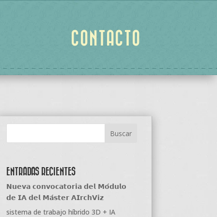
CONTACTO
ENTRADAS RECIENTES
𝗡𝘂𝗲𝘃𝗮 𝗰𝗼𝗻𝘃𝗼𝗰𝗮𝘁𝗼𝗿𝗶𝗮 𝗱𝗲𝗹 𝗠𝗼́𝗱𝘂𝗹𝗼
𝗱𝗲 𝗜𝗔 𝗱𝗲𝗹 𝗠𝗮́𝘀𝘁𝗲𝗿 𝗔𝗜𝗿𝗰𝗵𝗩𝗶𝘇
sistema de trabajo híbrido 3D + IA