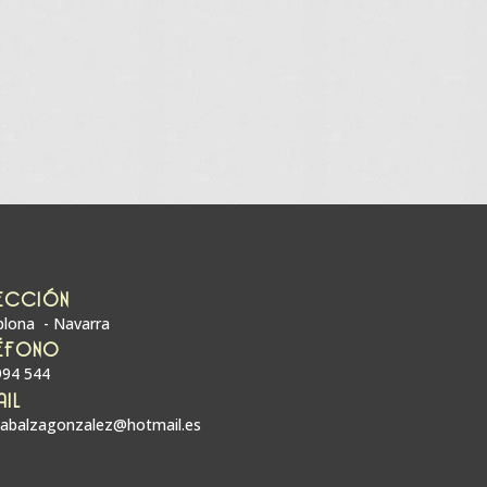
ECCIÓN
lona - Navarra
ÉFONO
994 544
AIL
zabalzagonzalez@hotmail.es