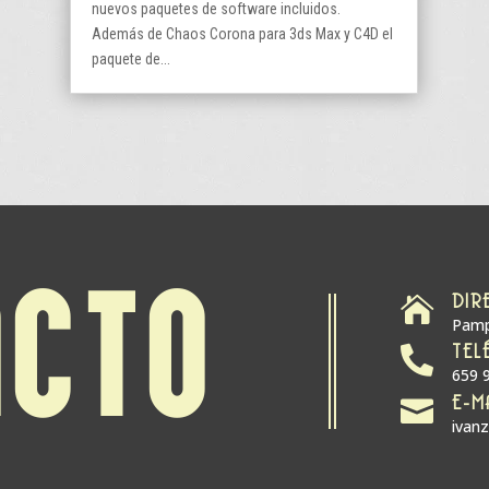
nuevos paquetes de software incluidos.
Además de Chaos Corona para 3ds Max y C4D el
paquete de...
DIR
ACTO

Pamp
TEL

659 
E-M

ivan