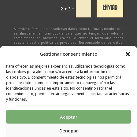
ENVIAR
=
2 + 3
Al enviar el formulario se solicitan datos como tu email y nombre que
se almacenan en una cookie para que no tengas que volver a
completarlos en próximos envíos. Al enviar el formulario debes
aceptar nuestra política de privacidad. Responsable de los datos:
Ivan Zabalza | Finalidad: responder a solicitudes del formulario |
Legitimación: Tu consentimiento expreso | Destinatario:
SEÑAPAULA
Gestionar consentimiento
SL
(datos almacenados sólo en cliente email) | Derechos: Tienes
derecho al acceso, rectificación, supresión, limitación, portabilidad
y olvido de tus datos.
Para ofrecer las mejores experiencias, utilizamos tecnologías como
las cookies para almacenar y/o acceder a la información del
dispositivo. El consentimiento de estas tecnologías nos permitirá
procesar datos como el comportamiento de navegación o las
identificaciones únicas en este sitio. No consentir o retirar el
consentimiento, puede afectar negativamente a ciertas características
y funciones.
Aceptar
Denegar