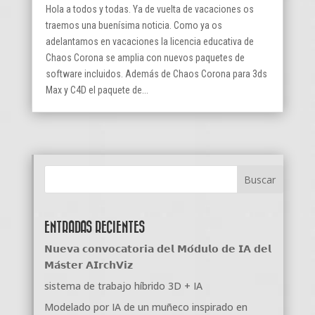
Hola a todos y todas. Ya de vuelta de vacaciones os
traemos una buenísima noticia. Como ya os
adelantamos en vacaciones la licencia educativa de
Chaos Corona se amplia con nuevos paquetes de
software incluidos. Además de Chaos Corona para 3ds
Max y C4D el paquete de...
ENTRADAS RECIENTES
𝗡𝘂𝗲𝘃𝗮 𝗰𝗼𝗻𝘃𝗼𝗰𝗮𝘁𝗼𝗿𝗶𝗮 𝗱𝗲𝗹 𝗠𝗼́𝗱𝘂𝗹𝗼 𝗱𝗲 𝗜𝗔 𝗱𝗲𝗹
𝗠𝗮́𝘀𝘁𝗲𝗿 𝗔𝗜𝗿𝗰𝗵𝗩𝗶𝘇
sistema de trabajo híbrido 3D + IA
Modelado por IA de un muñeco inspirado en