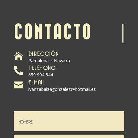
CONTACTO
DIRECCIÓN

Pamplona - Navarra
TELÉFONO

659 994 544
E-MAIL

ivanzabalzagonzalez@hotmail.es