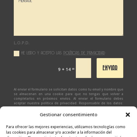
L.O.P.D.
HE LEIDO Y ACEPTO LAS
POLÍTICAS DE PRIVACIDAD
ENVIAR
=
9 + 14
Al enviar el formulario se solicitan datos como tu email y nombre que
se almacenan en una cookie para que no tengas que volver a
completarlos en próximos envíos. Al enviar el formulario debes
aceptar nuestra política de privacidad. Responsable de los datos:
Ivan Zabalza | Finalidad: responder a solicitudes del formulario |
Legitimación: Tu consentimiento expreso | Destinatario:
SEÑAPAULA
Gestionar consentimiento
SL
(datos almacenados sólo en cliente email) | Derechos: Tienes
derecho al acceso, rectificación, supresión, limitación, portabilidad
y olvido de tus datos.
Para ofrecer las mejores experiencias, utilizamos tecnologías como
las cookies para almacenar y/o acceder a la información del