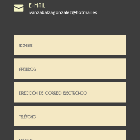
E-MAIL

ivanzabalzagonzalez@hotmail.es