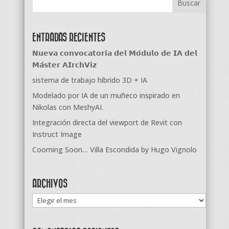
ENTRADAS RECIENTES
𝗡𝘂𝗲𝘃𝗮 𝗰𝗼𝗻𝘃𝗼𝗰𝗮𝘁𝗼𝗿𝗶𝗮 𝗱𝗲𝗹 𝗠𝗼́𝗱𝘂𝗹𝗼 𝗱𝗲 𝗜𝗔 𝗱𝗲𝗹
𝗠𝗮́𝘀𝘁𝗲𝗿 𝗔𝗜𝗿𝗰𝗵𝗩𝗶𝘇
sistema de trabajo híbrido 3D + IA
Modelado por IA de un muñeco inspirado en
Nikolas con MeshyAI.
Integración directa del viewport de Revit con
Instruct Image
Cooming Soon… Villa Escondida by Hugo Vignolo
ARCHIVOS
Archivos