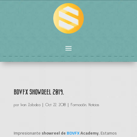
BDVFX SHOWREEL 2019.
por
Ivan Zabalza
|
Oct 22, 2018
|
Formación
,
Noticias
Impresionante
showreel de
BDVFX
Academy.
Estamos